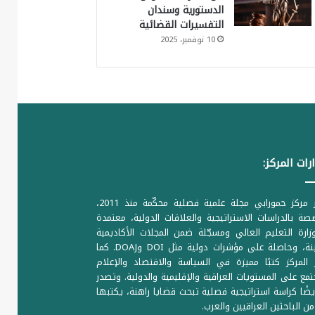
الدستورية وسندان
التفسيرات القضائية
10 نوفمبر، 2025
رات المركز:
يصدر مركز حمورابي مجلة علمية فصلية محكّمة منذ 2011،
ة بالدراسات الاستراتيجية والعلاقات الدولية، معتمدة
ارة التعليم العالي ومسجّلة ضمن المجلات الأكاديمية
الرصينة، وحاصلة على مؤشرات دولية مثل DOI وDOAJ. كما
المركز كتبًا مميزة في السياسة والاقتصاد والإعلام
تمع على المستويات العراقية والإقليمية والدولية. وتصدر
يضًا كراسة استراتيجية فصلية تبحث قضايا راهنة، يكتبها
من الباحثين العراقيين والعرب.