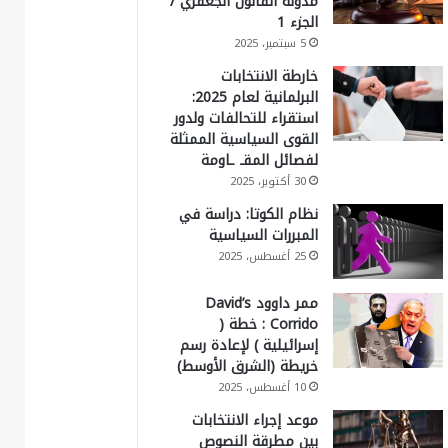
مدونة القانون الجعفري /
الجزء 1
5 سبتمبر، 2025
خارطة الانتخابات
البرلمانية لعام 2025:
استقراء للتحالفات ولدور
القوى السياسية الممثلة
لفصائل المقـ ـاومة
30 أكتوبر، 2025
نظام الكوتا: دراسة في
المبررات السياسية
25 أغسطس، 2025
ممر داوود David’s
Corrido : خطة (
إسرائيلية ) لإعادة رسم
خريطة (الشرق الأوسط)
10 أغسطس، 2025
موعد إجراء الانتخابات
بين مطرقة النصوص