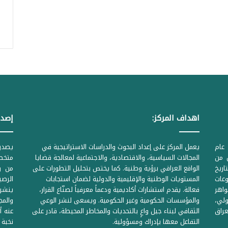
اهداف المركز:
إصدا
عام
يعمل المركز على إعداد البحوث والدراسات الاستراتيجية في
ل من
المجالات السياسية، والاقتصادية، والاجتماعية لمعالجة قضايا
متخصص
لحكومية المرقمة ((1Z71874 بتاريخ
الواقع العراقي برؤية وطنية. كما يختص بتحليل التطورات على
من وز
وعات
المستويات الوطنية والإقليمية والدولية لضمان استجابات
واهر
فعالة. يقدم استشارات أكاديمية ودعماً معرفياً لصنّاع القرار،
ينشر 
لي،
والمؤسسات الحكومية وغير الحكومية. ويسعى لنشر الوعي
والمج
راق
الثقافي لبناء جيل واعٍ بالتحديات والمخاطر المحيطة، قادر على
عنه أ
التفاعل معها بإدراك ومسؤولية.
نخبة 