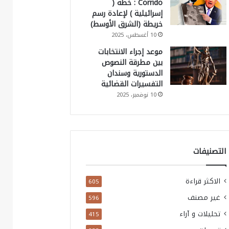
Corrido : خطة (
إسرائيلية ) لإعادة رسم
خريطة (الشرق الأوسط)
10 أغسطس، 2025
موعد إجراء الانتخابات
بين مطرقة النصوص
الدستورية وسندان
التفسيرات القضائية
10 نوفمبر، 2025
التصنيفات
الاكثر قراءة
605
غير مصنف
596
تحليلات و آراء
415