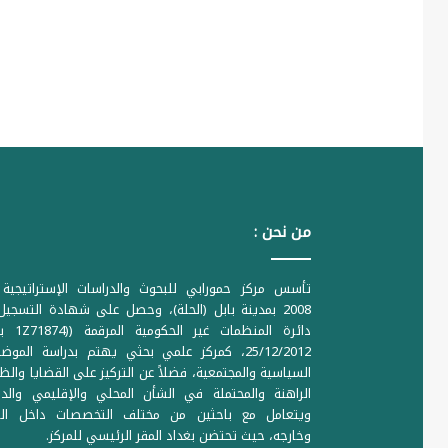
من نحن :
تأسس مركز حمورابي للبحوث والدراسات الإستراتيجية 
2008 بمدينة بابل (الحلة)، وحصل على شهادة التسجي
دائرة المنظمات غير ا
25/12/2012، كمركز علمي بحثي يهتم بدراسة الموض
السياسية والمجتمعية، فضلاً عن التركيز على القضايا والظ
الراهنة والمحتملة في الشأن المحلي والإقليمي والدو
ويتعامل مع باحثين من مختلف التخصصات داخل الع
وخارجه، حيث تحتضن بغداد المقر الرئيسي للمركز.