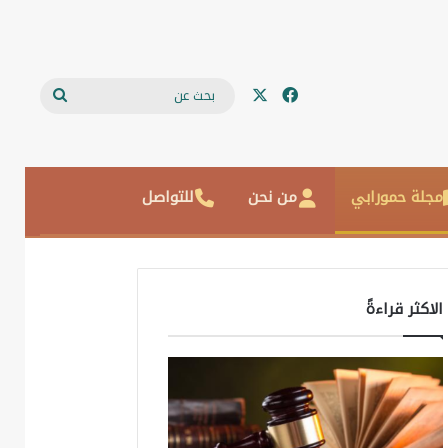
‫X
فيسبوك
بحث
عن
مجلة حمورابي
من نحن
للتواصل
الاكثر قراءةً