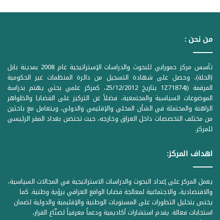
من نحن :
تأسس مركز حمورابي للبحوث والدراسات الإستراتيجية عام 2008 بمدينة بابل
(الحلة)، وحصل على شهادة التسجيل من دائرة المنظمات غير الحكومية
المرقمة ((1Z71874 بتاريخ 25/12/2012، كمركز علمي بحثي يهتم بدراسة
الموضوعات السياسية والمجتمعية، فضلاً عن التركيز على القضايا والظواهر
الراهنة والمحتملة في الشأن المحلي والإقليمي والدولي، ويتعامل مع باحثين
من مختلف التخصصات داخل العراق وخارجه، حيث تحتضن بغداد المقر الرئيسي
للمركز.
اهداف المركز:
يعمل المركز على إعداد البحوث والدراسات الاستراتيجية في المجالات السياسية،
والاقتصادية، والاجتماعية لمعالجة قضايا الواقع العراقي برؤية وطنية. كما
يختص بتحليل التطورات على المستويات الوطنية والإقليمية والدولية لضمان
استجابات فعالة. يقدم استشارات أكاديمية ودعماً معرفياً لصنّاع القرار،