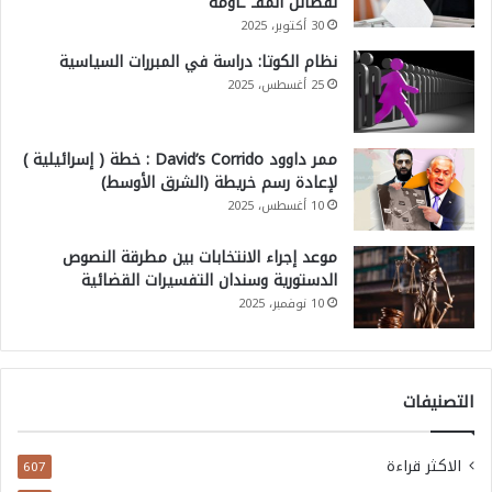
لفصائل المقـ ـاومة
30 أكتوبر، 2025
نظام الكوتا: دراسة في المبررات السياسية
25 أغسطس، 2025
ممر داوود David’s Corrido : خطة ( إسرائيلية )
لإعادة رسم خريطة (الشرق الأوسط)
10 أغسطس، 2025
موعد إجراء الانتخابات بين مطرقة النصوص
الدستورية وسندان التفسيرات القضائية
10 نوفمبر، 2025
التصنيفات
الاكثر قراءة
607