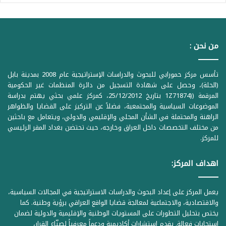
من نحن :
تأسس مركز حمورابي للبحوث والدراسات الإستراتيجية عام 2008 بمدينة بابل
(الحلة)، وحصل على شهادة التسجيل من دائرة المنظمات غير الحكومية
المرقمة ((1Z71874 بتاريخ 25/12/2012، كمركز علمي بحثي يهتم بدراسة
الموضوعات السياسية والمجتمعية، فضلاً عن التركيز على القضايا والظواهر
الراهنة والمحتملة في الشأن المحلي والإقليمي والدولي، ويتعامل مع باحثين
من مختلف التخصصات داخل العراق وخارجه، حيث تحتضن بغداد المقر الرئيسي
للمركز.
اهداف المركز:
يعمل المركز على إعداد البحوث والدراسات الاستراتيجية في المجالات السياسية،
والاقتصادية، والاجتماعية لمعالجة قضايا الواقع العراقي برؤية وطنية. كما
يختص بتحليل التطورات على المستويات الوطنية والإقليمية والدولية لضمان
استجابات فعالة. يقدم استشارات أكاديمية ودعماً معرفياً لصنّاع القرار،