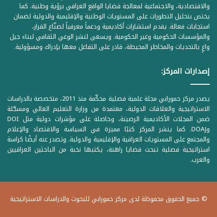
والاقتصادية، والاجتماعية لمعالجة قضايا الواقع العراقي برؤية وطنية. كما
يختص بتحليل التطورات على المستويات الوطنية والإقليمية والدولية لضمان
استجابات فعالة. يقدم استشارات أكاديمية ودعماً معرفياً لصنّاع القرار،
والمؤسسات الحكومية وغير الحكومية. ويسعى لنشر الوعي الثقافي لبناء جيل
واعٍ بالتحديات والمخاطر المحيطة، قادر على التفاعل معها بإدراك ومسؤولية.
إصدارات المركز:
يصدر مركز حمورابي مجلة علمية فصلية محكّمة منذ 2011، متخصصة بالدراسات
الاستراتيجية والعلاقات الدولية، معتمدة من وزارة التعليم العالي ومسجّلة
ضمن المجلات الأكاديمية الرصينة، وحاصلة على مؤشرات دولية مثل DOI
وDOAJ. كما ينشر المركز كتبًا مميزة في السياسة والاقتصاد والإعلام
والمجتمع على المستويات العراقية والإقليمية والدولية. وتصدر عنه أيضًا كراسة
استراتيجية فصلية تبحث قضايا راهنة، يكتبها نخبة من الباحثين العراقيين
والعرب.
© جميع الحقوق محفوظة لدى مركز حمورابي للبحوث والدراسات الاستراتيجية