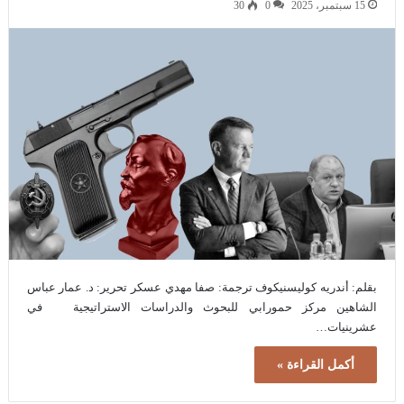
15 سبتمبر، 2025
0
30
بقلم: أندريه كوليسنيكوف ترجمة: صفا مهدي عسكر تحرير: د. عمار عباس
الشاهين مركز حمورابي للبحوث والدراسات الاستراتيجية في
عشرينيات…
أكمل القراءة »