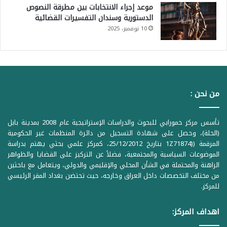
موعد إجراء الانتخابات بين مطرقة النصوص
الدستورية وسندان التفسيرات القضائية
10 نوفمبر، 2025
من نحن :
تأسس مركز حمورابي للبحوث والدراسات الإستراتيجية عام 2008 بمدينة بابل
(الحلة)، وحصل على شهادة التسجيل من دائرة المنظمات غير الحكومية
المرقمة ((1Z71874 بتاريخ 25/12/2012، كمركز علمي بحثي يهتم بدراسة
الموضوعات السياسية والمجتمعية، فضلاً عن التركيز على القضايا والظواهر
الراهنة والمحتملة في الشأن المحلي والإقليمي والدولي، ويتعامل مع باحثين
من مختلف التخصصات داخل العراق وخارجه، حيث تحتضن بغداد المقر الرئيسي
للمركز.
اهداف المركز: