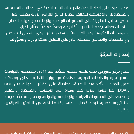
يعمل المركز على إعداد البحوث والدراسات الاستراتيجية في المجالات السياسية،
والاقتصادية، والاجتماعية لمعالجة قضايا الواقع العراقي برؤية وطنية. كما
يختص بتحليل التطورات على المستويات الوطنية والإقليمية والدولية لضمان
استجابات فعالة. يقدم استشارات أكاديمية ودعماً معرفياً لصنّاع القرار،
والمؤسسات الحكومية وغير الحكومية. ويسعى لنشر الوعي الثقافي لبناء جيل
واعٍ بالتحديات والمخاطر المحيطة، قادر على التفاعل معها بإدراك ومسؤولية.
إصدارات المركز:
يصدر مركز حمورابي مجلة علمية فصلية محكّمة منذ 2011، متخصصة بالدراسات
الاستراتيجية والعلاقات الدولية، معتمدة من وزارة التعليم العالي ومسجّلة
ضمن المجلات الأكاديمية الرصينة، وحاصلة على مؤشرات دولية مثل DOI
وDOAJ. كما ينشر المركز كتبًا مميزة في السياسة والاقتصاد والإعلام
والمجتمع على المستويات العراقية والإقليمية والدولية. وتصدر عنه أيضًا كراسة
استراتيجية فصلية تبحث قضايا راهنة، يكتبها نخبة من الباحثين العراقيين
والعرب.
© جميع الحقوق محفوظة لدى مركز حمورابي للبحوث والدراسات الاستراتيجية