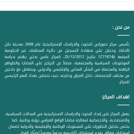
من نحن :
تأسس مركز حمورابي للبحوث والدراسات الإستراتيجية عام 2008 بمدينة بابل
(الحلة)، وحصل على شهادة التسجيل من دائرة المنظمات غير الحكومية
المرقمة ((1Z71874 بتاريخ 25/12/2012، كمركز علمي بحثي يهتم بدراسة
الموضوعات السياسية والمجتمعية، فضلاً عن التركيز على القضايا والظواهر
الراهنة والمحتملة في الشأن المحلي والإقليمي والدولي، ويتعامل مع باحثين
من مختلف التخصصات داخل العراق وخارجه، حيث تحتضن بغداد المقر الرئيسي
للمركز.
اهداف المركز:
يعمل المركز على إعداد البحوث والدراسات الاستراتيجية في المجالات السياسية،
والاقتصادية، والاجتماعية لمعالجة قضايا الواقع العراقي برؤية وطنية. كما
يختص بتحليل التطورات على المستويات الوطنية والإقليمية والدولية لضمان
استجابات فعالة. يقدم استشارات أكاديمية ودعماً معرفياً لصنّاع القرار،