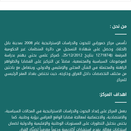
من نحن :
تأسس مركز حمورابي للبحوث والدراسات الإستراتيجية عام 2008 بمدينة بابل
(الحلة)، وحصل على شهادة التسجيل من دائرة المنظمات غير الحكومية
المرقمة ((1Z71874 بتاريخ 25/12/2012، كمركز علمي بحثي يهتم بدراسة
الموضوعات السياسية والمجتمعية، فضلاً عن التركيز على القضايا والظواهر
الراهنة والمحتملة في الشأن المحلي والإقليمي والدولي، ويتعامل مع باحثين
من مختلف التخصصات داخل العراق وخارجه، حيث تحتضن بغداد المقر الرئيسي
للمركز.
اهداف المركز:
يعمل المركز على إعداد البحوث والدراسات الاستراتيجية في المجالات السياسية،
والاقتصادية، والاجتماعية لمعالجة قضايا الواقع العراقي برؤية وطنية. كما
يختص بتحليل التطورات على المستويات الوطنية والإقليمية والدولية لضمان
استجابات فعالة. يقدم استشارات أكاديمية ودعماً معرفياً لصنّاع القرار،