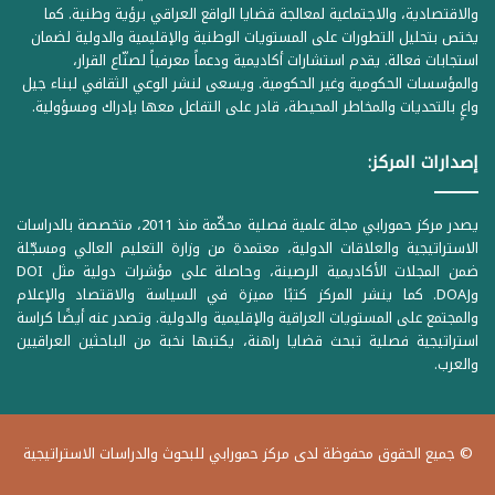
والاقتصادية، والاجتماعية لمعالجة قضايا الواقع العراقي برؤية وطنية. كما
يختص بتحليل التطورات على المستويات الوطنية والإقليمية والدولية لضمان
استجابات فعالة. يقدم استشارات أكاديمية ودعماً معرفياً لصنّاع القرار،
والمؤسسات الحكومية وغير الحكومية. ويسعى لنشر الوعي الثقافي لبناء جيل
واعٍ بالتحديات والمخاطر المحيطة، قادر على التفاعل معها بإدراك ومسؤولية.
إصدارات المركز:
يصدر مركز حمورابي مجلة علمية فصلية محكّمة منذ 2011، متخصصة بالدراسات
الاستراتيجية والعلاقات الدولية، معتمدة من وزارة التعليم العالي ومسجّلة
ضمن المجلات الأكاديمية الرصينة، وحاصلة على مؤشرات دولية مثل DOI
وDOAJ. كما ينشر المركز كتبًا مميزة في السياسة والاقتصاد والإعلام
والمجتمع على المستويات العراقية والإقليمية والدولية. وتصدر عنه أيضًا كراسة
استراتيجية فصلية تبحث قضايا راهنة، يكتبها نخبة من الباحثين العراقيين
والعرب.
© جميع الحقوق محفوظة لدى مركز حمورابي للبحوث والدراسات الاستراتيجية