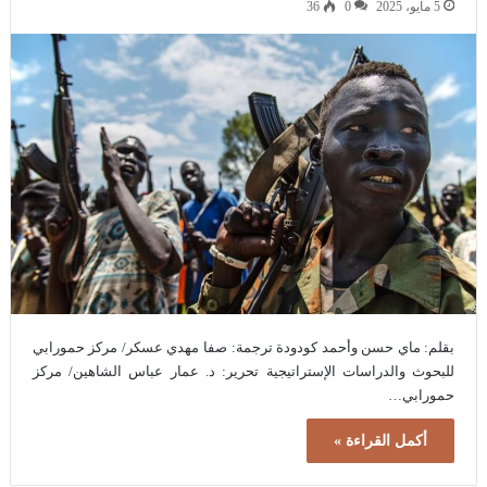
5 مايو، 2025
0
36
بقلم: ماي حسن وأحمد كودودة ترجمة: صفا مهدي عسكر/ مركز حمورابي
للبحوث والدراسات الإستراتيجية تحرير: د. عمار عباس الشاهين/ مركز
حمورابي…
أكمل القراءة »