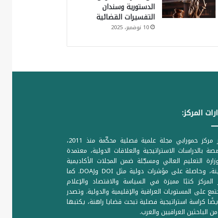
الدستورية وسندان
التفسيرات القضائية
10 نوفمبر، 2025
رات المركز:
يصدر مركز حمورابي مجلة علمية فصلية محكّمة منذ 2011،
ة بالدراسات الاستراتيجية والعلاقات الدولية، معتمدة
ارة التعليم العالي ومسجّلة ضمن المجلات الأكاديمية
الرصينة، وحاصلة على مؤشرات دولية مثل DOI وDOAJ. كما
المركز كتبًا مميزة في السياسة والاقتصاد والإعلام
تمع على المستويات العراقية والإقليمية والدولية. وتصدر
يضًا كراسة استراتيجية فصلية تبحث قضايا راهنة، يكتبها
من الباحثين العراقيين والعرب.