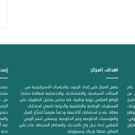
اهداف المركز:
إصدا
عام
يعمل المركز على إعداد البحوث والدراسات الاستراتيجية في
ل من
المجالات السياسية، والاقتصادية، والاجتماعية لمعالجة قضايا
متخصص
لحكومية المرقمة ((1Z71874 بتاريخ
الواقع العراقي برؤية وطنية. كما يختص بتحليل التطورات على
من وز
وعات
المستويات الوطنية والإقليمية والدولية لضمان استجابات
واهر
فعالة. يقدم استشارات أكاديمية ودعماً معرفياً لصنّاع القرار،
ينشر 
لي،
والمؤسسات الحكومية وغير الحكومية. ويسعى لنشر الوعي
والمج
راق
الثقافي لبناء جيل واعٍ بالتحديات والمخاطر المحيطة، قادر على
عنه أ
التفاعل معها بإدراك ومسؤولية.
نخبة 