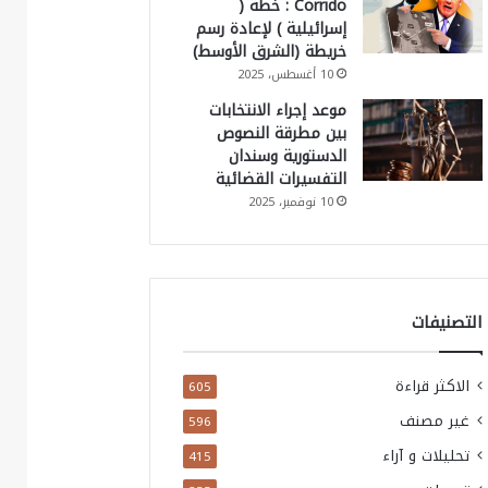
Corrido : خطة (
إسرائيلية ) لإعادة رسم
خريطة (الشرق الأوسط)
10 أغسطس، 2025
موعد إجراء الانتخابات
بين مطرقة النصوص
الدستورية وسندان
التفسيرات القضائية
10 نوفمبر، 2025
التصنيفات
الاكثر قراءة
605
غير مصنف
596
تحليلات و آراء
415