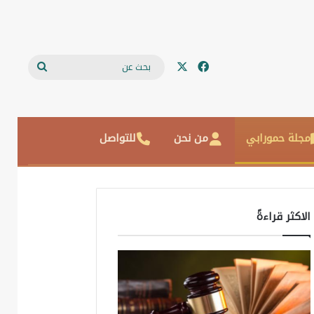
‫X
فيسبوك
بحث
عن
مجلة حمورابي
من نحن
للتواصل
الاكثر قراءةً