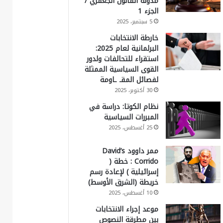
مدونة القانون الجعفري /
الجزء 1
5 سبتمبر، 2025
خارطة الانتخابات
البرلمانية لعام 2025:
استقراء للتحالفات ولدور
القوى السياسية الممثلة
لفصائل المقـ ـاومة
30 أكتوبر، 2025
نظام الكوتا: دراسة في
المبررات السياسية
25 أغسطس، 2025
ممر داوود David’s
Corrido : خطة (
إسرائيلية ) لإعادة رسم
خريطة (الشرق الأوسط)
10 أغسطس، 2025
موعد إجراء الانتخابات
بين مطرقة النصوص