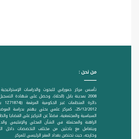
من نحن :
تأسس مركز حمورابي للبحوث والدراسات الإستراتيجية 
2008 بمدينة بابل (الحلة)، وحصل على شهادة التسجي
دائرة المنظمات غير ا
25/12/2012، كمركز علمي بحثي يهتم بدراسة الموض
السياسية والمجتمعية، فضلاً عن التركيز على القضايا والظ
الراهنة والمحتملة في الشأن المحلي والإقليمي والدو
ويتعامل مع باحثين من مختلف التخصصات داخل الع
وخارجه، حيث تحتضن بغداد المقر الرئيسي للمركز.