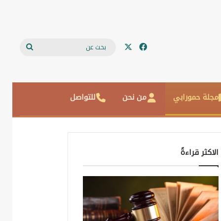
‫X
فيسبوك
بحث
عن
مجلة حمورابي
من نحن
للتواصل
الاكثر قراءةً