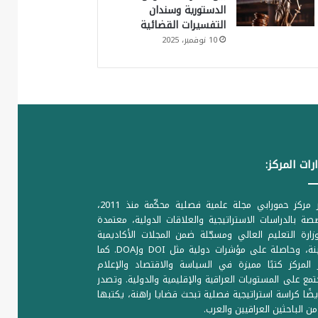
الدستورية وسندان
التفسيرات القضائية
10 نوفمبر، 2025
رات المركز:
يصدر مركز حمورابي مجلة علمية فصلية محكّمة منذ 2011،
ة بالدراسات الاستراتيجية والعلاقات الدولية، معتمدة
ارة التعليم العالي ومسجّلة ضمن المجلات الأكاديمية
الرصينة، وحاصلة على مؤشرات دولية مثل DOI وDOAJ. كما
المركز كتبًا مميزة في السياسة والاقتصاد والإعلام
تمع على المستويات العراقية والإقليمية والدولية. وتصدر
يضًا كراسة استراتيجية فصلية تبحث قضايا راهنة، يكتبها
من الباحثين العراقيين والعرب.