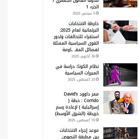
مدونة القانون الجعفري /
الجزء 1
5 سبتمبر، 2025
خارطة الانتخابات
البرلمانية لعام 2025:
استقراء للتحالفات ولدور
القوى السياسية الممثلة
لفصائل المقـ ـاومة
30 أكتوبر، 2025
نظام الكوتا: دراسة في
المبررات السياسية
25 أغسطس، 2025
ممر داوود David’s
Corrido : خطة (
إسرائيلية ) لإعادة رسم
خريطة (الشرق الأوسط)
10 أغسطس، 2025
موعد إجراء الانتخابات
بين مطرقة النصوص