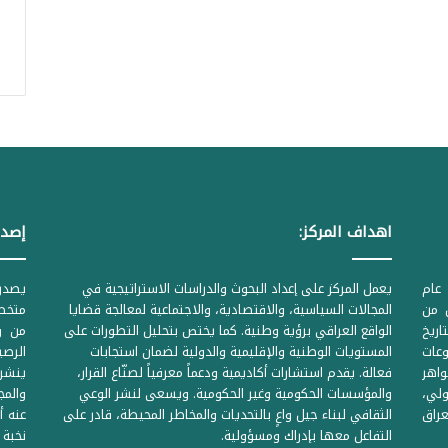
اهداف المركز:
إصدا
عام
يعمل المركز على إعداد البحوث والدراسات الاستراتيجية في
ل من
المجالات السياسية، والاقتصادية، والاجتماعية لمعالجة قضايا
متخصص
لحكومية المرقمة ((1Z71874 بتاريخ
الواقع العراقي برؤية وطنية. كما يختص بتحليل التطورات على
من وز
وعات
المستويات الوطنية والإقليمية والدولية لضمان استجابات
واهر
فعالة. يقدم استشارات أكاديمية ودعماً معرفياً لصنّاع القرار،
ينشر 
لي،
والمؤسسات الحكومية وغير الحكومية. ويسعى لنشر الوعي
والمج
راق
الثقافي لبناء جيل واعٍ بالتحديات والمخاطر المحيطة، قادر على
عنه أ
التفاعل معها بإدراك ومسؤولية.
نخبة 