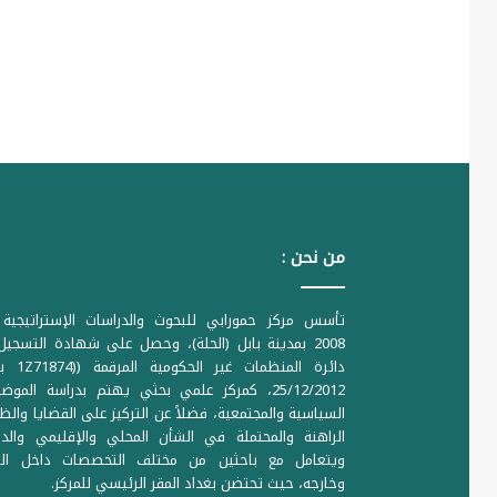
من نحن :
تأسس مركز حمورابي للبحوث والدراسات الإستراتيجية 
2008 بمدينة بابل (الحلة)، وحصل على شهادة التسجي
دائرة المنظمات غير ا
25/12/2012، كمركز علمي بحثي يهتم بدراسة الموض
السياسية والمجتمعية، فضلاً عن التركيز على القضايا والظ
الراهنة والمحتملة في الشأن المحلي والإقليمي والدو
ويتعامل مع باحثين من مختلف التخصصات داخل الع
وخارجه، حيث تحتضن بغداد المقر الرئيسي للمركز.