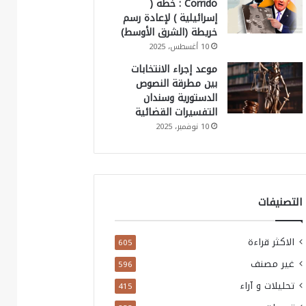
Corrido : خطة (
إسرائيلية ) لإعادة رسم
خريطة (الشرق الأوسط)
10 أغسطس، 2025
موعد إجراء الانتخابات
بين مطرقة النصوص
الدستورية وسندان
التفسيرات القضائية
10 نوفمبر، 2025
التصنيفات
الاكثر قراءة
605
غير مصنف
596
تحليلات و آراء
415