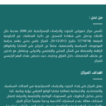
من نحن :
تأسس مركز حمورابي للبحوث والدراسات الإستراتيجية عام 2008 بمدينة بابل
(الحلة)، وحصل على شهادة التسجيل من دائرة المنظمات غير الحكومية
المرقمة ((1Z71874 بتاريخ 25/12/2012، كمركز علمي بحثي يهتم بدراسة
الموضوعات السياسية والمجتمعية، فضلاً عن التركيز على القضايا والظواهر
الراهنة والمحتملة في الشأن المحلي والإقليمي والدولي، ويتعامل مع باحثين
من مختلف التخصصات داخل العراق وخارجه، حيث تحتضن بغداد المقر الرئيسي
للمركز.
اهداف المركز:
يعمل المركز على إعداد البحوث والدراسات الاستراتيجية في المجالات السياسية،
والاقتصادية، والاجتماعية لمعالجة قضايا الواقع العراقي برؤية وطنية. كما
يختص بتحليل التطورات على المستويات الوطنية والإقليمية والدولية لضمان
استجابات فعالة. يقدم استشارات أكاديمية ودعماً معرفياً لصنّاع القرار،
والمؤسسات الحكومية وغير الحكومية. ويسعى لنشر الوعي الثقافي لبناء جيل