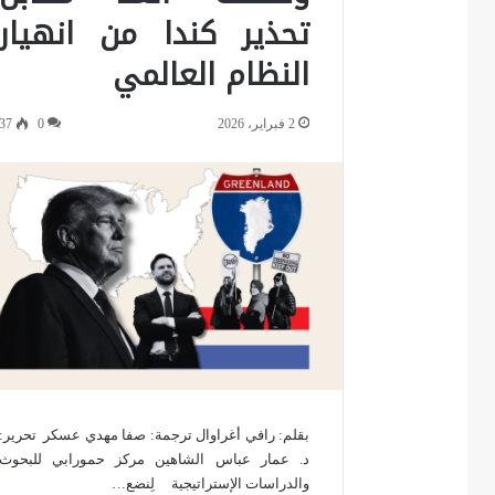
تحذير كندا من انهيار
النظام العالمي
2 فبراير، 2026
0
37
بقلم: رافي أغراوال ترجمة: صفا مهدي عسكر تحرير:
د. عمار عباس الشاهين مركز حمورابي للبحوث
والدراسات الإستراتيجية لِنضع…