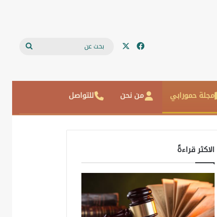
‫X
فيسبوك
بحث
عن
مجلة حمورابي
من نحن
للتواصل
الاكثر قراءةً