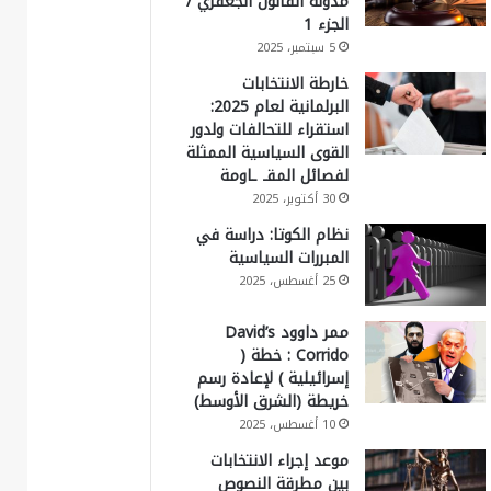
مدونة القانون الجعفري /
الجزء 1
5 سبتمبر، 2025
خارطة الانتخابات
البرلمانية لعام 2025:
استقراء للتحالفات ولدور
القوى السياسية الممثلة
لفصائل المقـ ـاومة
30 أكتوبر، 2025
نظام الكوتا: دراسة في
المبررات السياسية
25 أغسطس، 2025
ممر داوود David’s
Corrido : خطة (
إسرائيلية ) لإعادة رسم
خريطة (الشرق الأوسط)
10 أغسطس، 2025
موعد إجراء الانتخابات
بين مطرقة النصوص