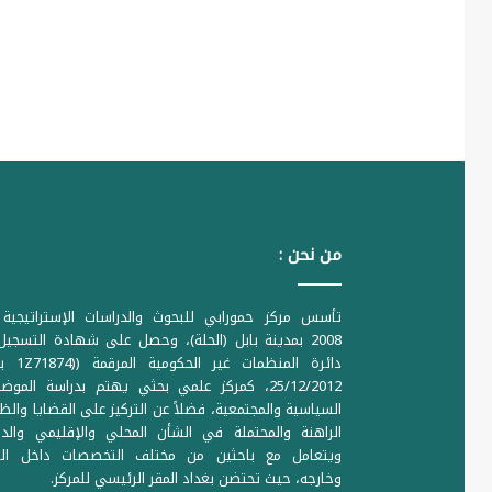
من نحن :
تأسس مركز حمورابي للبحوث والدراسات الإستراتيجية 
2008 بمدينة بابل (الحلة)، وحصل على شهادة التسجي
دائرة المنظمات غير ا
25/12/2012، كمركز علمي بحثي يهتم بدراسة الموض
السياسية والمجتمعية، فضلاً عن التركيز على القضايا والظ
الراهنة والمحتملة في الشأن المحلي والإقليمي والدو
ويتعامل مع باحثين من مختلف التخصصات داخل الع
وخارجه، حيث تحتضن بغداد المقر الرئيسي للمركز.