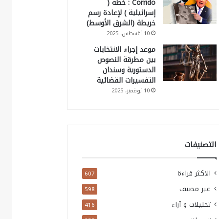
Corrido : خطة (
إسرائيلية ) لإعادة رسم
خريطة (الشرق الأوسط)
10 أغسطس، 2025
موعد إجراء الانتخابات
بين مطرقة النصوص
الدستورية وسندان
التفسيرات القضائية
10 نوفمبر، 2025
التصنيفات
الاكثر قراءة
607
غير مصنف
598
تحليلات و آراء
416