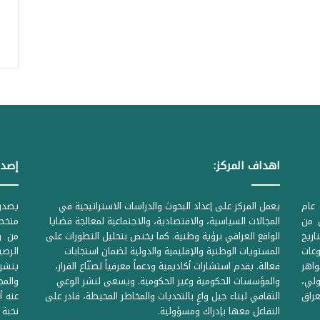
اهداف المركز:
إصدا
عام
يعمل المركز على إعداد البحوث والدراسات الاستراتيجية في
ل من
المجالات السياسية، والاقتصادية، والاجتماعية لمعالجة قضايا
متخصص
لحكومية المرقمة ((1Z71874 بتاريخ
الواقع العراقي برؤية وطنية. كما يختص بتحليل التطورات على
من وز
وعات
المستويات الوطنية والإقليمية والدولية لضمان استجابات
واهر
فعالة. يقدم استشارات أكاديمية ودعماً معرفياً لصنّاع القرار،
ينشر 
لي،
والمؤسسات الحكومية وغير الحكومية. ويسعى لنشر الوعي
والمج
راق
الثقافي لبناء جيل واعٍ بالتحديات والمخاطر المحيطة، قادر على
عنه أ
التفاعل معها بإدراك ومسؤولية.
نخبة 