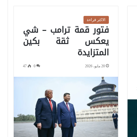
الاكثر قراءة
فتور قمة ترامب – شي
يعكس ثقة بكين
المتزايدة
20 مايو، 2026
0
47