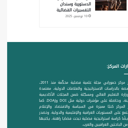
الدستورية وسندان
التفسيرات القضائية
10 نوفمبر، 2025
رات المركز:
يصدر مركز حمورابي مجلة علمية فصلية محكّمة منذ 2011،
ة بالدراسات الاستراتيجية والعلاقات الدولية، معتمدة
ارة التعليم العالي ومسجّلة ضمن المجلات الأكاديمية
الرصينة، وحاصلة على مؤشرات دولية مثل DOI وDOAJ. كما
المركز كتبًا مميزة في السياسة والاقتصاد والإعلام
تمع على المستويات العراقية والإقليمية والدولية. وتصدر
يضًا كراسة استراتيجية فصلية تبحث قضايا راهنة، يكتبها
من الباحثين العراقيين والعرب.