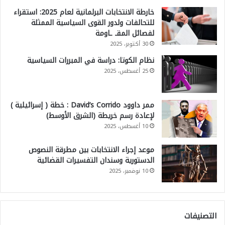
خارطة الانتخابات البرلمانية لعام 2025: استقراء
للتحالفات ولدور القوى السياسية الممثلة
لفصائل المقـ ـاومة
30 أكتوبر، 2025
نظام الكوتا: دراسة في المبررات السياسية
25 أغسطس، 2025
ممر داوود David’s Corrido : خطة ( إسرائيلية )
لإعادة رسم خريطة (الشرق الأوسط)
10 أغسطس، 2025
موعد إجراء الانتخابات بين مطرقة النصوص
الدستورية وسندان التفسيرات القضائية
10 نوفمبر، 2025
التصنيفات