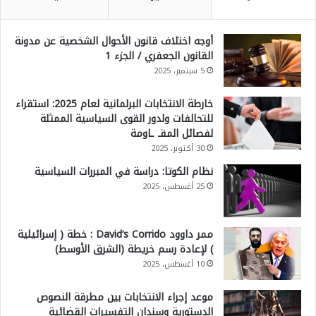
أوجه اختلاف قانون الأحوال الشخصية عن مدونة
القانون الجعفري / الجزء 1
5 سبتمبر، 2025
خارطة الانتخابات البرلمانية لعام 2025: استقراء
للتحالفات ولدور القوى السياسية الممثلة
لفصائل المقـ ـاومة
30 أكتوبر، 2025
نظام الكوتا: دراسة في المبررات السياسية
25 أغسطس، 2025
ممر داوود David’s Corrido : خطة ( إسرائيلية
) لإعادة رسم خريطة (الشرق الأوسط)
10 أغسطس، 2025
موعد إجراء الانتخابات بين مطرقة النصوص
الدستورية وسندان التفسيرات القضائية