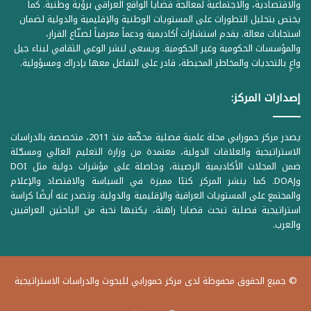
والاقتصادية، والاجتماعية لمعالجة قضايا الواقع العراقي برؤية وطنية. كما
يختص بتحليل التطورات على المستويات الوطنية والإقليمية والدولية لضمان
استجابات فعالة. يقدم استشارات أكاديمية ودعماً معرفياً لصنّاع القرار،
والمؤسسات الحكومية وغير الحكومية. ويسعى لنشر الوعي الثقافي لبناء جيل
واعٍ بالتحديات والمخاطر المحيطة، قادر على التفاعل معها بإدراك ومسؤولية.
إصدارات المركز:
يصدر مركز حمورابي مجلة علمية فصلية محكّمة منذ 2011، متخصصة بالدراسات
الاستراتيجية والعلاقات الدولية، معتمدة من وزارة التعليم العالي ومسجّلة
ضمن المجلات الأكاديمية الرصينة، وحاصلة على مؤشرات دولية مثل DOI
وDOAJ. كما ينشر المركز كتبًا مميزة في السياسة والاقتصاد والإعلام
والمجتمع على المستويات العراقية والإقليمية والدولية. وتصدر عنه أيضًا كراسة
استراتيجية فصلية تبحث قضايا راهنة، يكتبها نخبة من الباحثين العراقيين
والعرب.
© جميع الحقوق محفوظة لدى مركز حمورابي للبحوث والدراسات الاستراتيجية