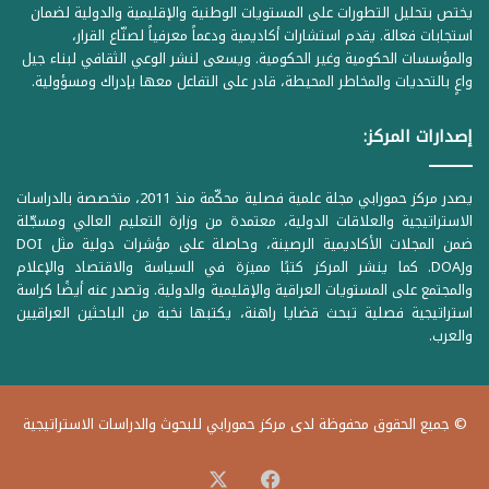
يختص بتحليل التطورات على المستويات الوطنية والإقليمية والدولية لضمان
استجابات فعالة. يقدم استشارات أكاديمية ودعماً معرفياً لصنّاع القرار،
والمؤسسات الحكومية وغير الحكومية. ويسعى لنشر الوعي الثقافي لبناء جيل
واعٍ بالتحديات والمخاطر المحيطة، قادر على التفاعل معها بإدراك ومسؤولية.
إصدارات المركز:
يصدر مركز حمورابي مجلة علمية فصلية محكّمة منذ 2011، متخصصة بالدراسات
الاستراتيجية والعلاقات الدولية، معتمدة من وزارة التعليم العالي ومسجّلة
ضمن المجلات الأكاديمية الرصينة، وحاصلة على مؤشرات دولية مثل DOI
وDOAJ. كما ينشر المركز كتبًا مميزة في السياسة والاقتصاد والإعلام
والمجتمع على المستويات العراقية والإقليمية والدولية. وتصدر عنه أيضًا كراسة
استراتيجية فصلية تبحث قضايا راهنة، يكتبها نخبة من الباحثين العراقيين
والعرب.
© جميع الحقوق محفوظة لدى مركز حمورابي للبحوث والدراسات الاستراتيجية
‫X
فيسبوك