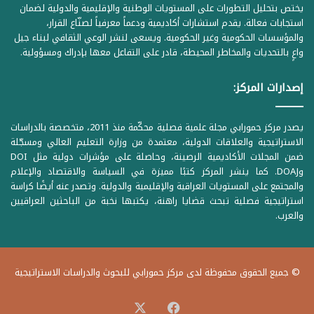
يختص بتحليل التطورات على المستويات الوطنية والإقليمية والدولية لضمان
استجابات فعالة. يقدم استشارات أكاديمية ودعماً معرفياً لصنّاع القرار،
والمؤسسات الحكومية وغير الحكومية. ويسعى لنشر الوعي الثقافي لبناء جيل
واعٍ بالتحديات والمخاطر المحيطة، قادر على التفاعل معها بإدراك ومسؤولية.
إصدارات المركز:
يصدر مركز حمورابي مجلة علمية فصلية محكّمة منذ 2011، متخصصة بالدراسات
الاستراتيجية والعلاقات الدولية، معتمدة من وزارة التعليم العالي ومسجّلة
ضمن المجلات الأكاديمية الرصينة، وحاصلة على مؤشرات دولية مثل DOI
وDOAJ. كما ينشر المركز كتبًا مميزة في السياسة والاقتصاد والإعلام
والمجتمع على المستويات العراقية والإقليمية والدولية. وتصدر عنه أيضًا كراسة
استراتيجية فصلية تبحث قضايا راهنة، يكتبها نخبة من الباحثين العراقيين
والعرب.
© جميع الحقوق محفوظة لدى مركز حمورابي للبحوث والدراسات الاستراتيجية
‫X
فيسبوك