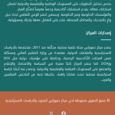
يختص بتحليل التطورات على المستويات الوطنية والإقليمية والدولية لضمان
استجابات فعالة. يقدم استشارات أكاديمية ودعماً معرفياً لصنّاع القرار،
والمؤسسات الحكومية وغير الحكومية. ويسعى لنشر الوعي الثقافي لبناء جيل
واعٍ بالتحديات والمخاطر المحيطة، قادر على التفاعل معها بإدراك ومسؤولية.
إصدارات المركز:
يصدر مركز حمورابي مجلة علمية فصلية محكّمة منذ 2011، متخصصة بالدراسات
الاستراتيجية والعلاقات الدولية، معتمدة من وزارة التعليم العالي ومسجّلة
ضمن المجلات الأكاديمية الرصينة، وحاصلة على مؤشرات دولية مثل DOI
وDOAJ. كما ينشر المركز كتبًا مميزة في السياسة والاقتصاد والإعلام
والمجتمع على المستويات العراقية والإقليمية والدولية. وتصدر عنه أيضًا كراسة
استراتيجية فصلية تبحث قضايا راهنة، يكتبها نخبة من الباحثين العراقيين
والعرب.
© جميع الحقوق محفوظة لدى مركز حمورابي للبحوث والدراسات الاستراتيجية
‫X
فيسبوك