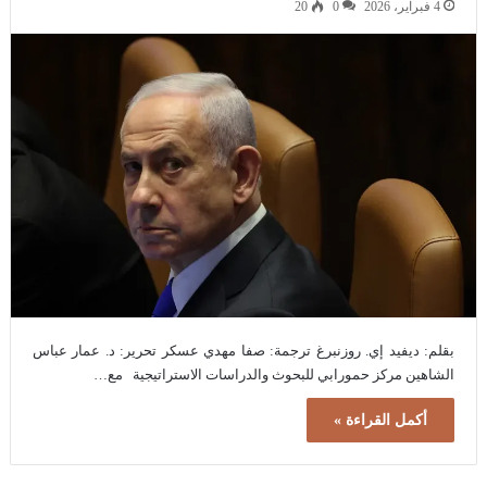
4 فبراير، 2026
0
20
بقلم: ديفيد إي. روزنبرغ ترجمة: صفا مهدي عسكر تحرير: د. عمار عباس
الشاهين مركز حمورابي للبحوث والدراسات الاستراتيجية مع…
أكمل القراءة »