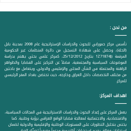
من نحن :
تأسس مركز حمورابي للبحوث والدراسات الإستراتيجية عام 2008 بمدينة بابل
(الحلة)، وحصل على شهادة التسجيل من دائرة المنظمات غير الحكومية
المرقمة ((1Z71874 بتاريخ 25/12/2012، كمركز علمي بحثي يهتم بدراسة
الموضوعات السياسية والمجتمعية، فضلاً عن التركيز على القضايا والظواهر
الراهنة والمحتملة في الشأن المحلي والإقليمي والدولي، ويتعامل مع باحثين
من مختلف التخصصات داخل العراق وخارجه، حيث تحتضن بغداد المقر الرئيسي
للمركز.
اهداف المركز:
يعمل المركز على إعداد البحوث والدراسات الاستراتيجية في المجالات السياسية،
والاقتصادية، والاجتماعية لمعالجة قضايا الواقع العراقي برؤية وطنية. كما
يختص بتحليل التطورات على المستويات الوطنية والإقليمية والدولية لضمان
استجابات فعالة. يقدم استشارات أكاديمية ودعماً معرفياً لصنّاع القرار،