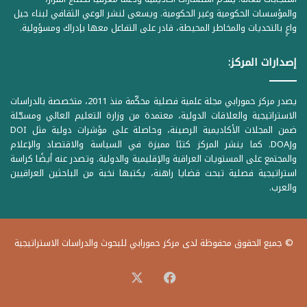
والمؤسسات الحكومية وغير الحكومية. ويسعى لنشر الوعي الثقافي لبناء جيل
واعٍ بالتحديات والمخاطر المحيطة، قادر على التفاعل معها بإدراك ومسؤولية.
إصدارات المركز:
يصدر مركز حمورابي مجلة علمية فصلية محكّمة منذ 2011، متخصصة بالدراسات
الاستراتيجية والعلاقات الدولية، معتمدة من وزارة التعليم العالي ومسجّلة
ضمن المجلات الأكاديمية الرصينة، وحاصلة على مؤشرات دولية مثل DOI
وDOAJ. كما ينشر المركز كتبًا مميزة في السياسة والاقتصاد والإعلام
والمجتمع على المستويات العراقية والإقليمية والدولية. وتصدر عنه أيضًا كراسة
استراتيجية فصلية تبحث قضايا راهنة، يكتبها نخبة من الباحثين العراقيين
والعرب.
© جميع الحقوق محفوظة لدى مركز حمورابي للبحوث والدراسات الاستراتيجية
‫X
فيسبوك