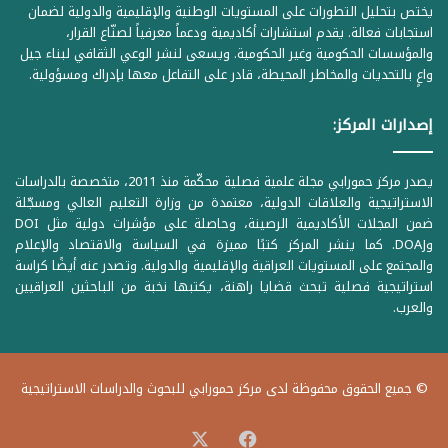
يختص بتحليل التطورات على المستويات الوطنية والإقليمية والدولية لضمان
استجابات فعالة. يقدم استشارات أكاديمية ودعماً معرفياً لصنّاع القرار،
والمؤسسات الحكومية وغير الحكومية. ويسعى لنشر الوعي الثقافي لبناء جيل
واعٍ بالتحديات والمخاطر المحيطة، قادر على التفاعل معها بإدراك ومسؤولية.
إصدارات المركز:
يصدر مركز حمورابي مجلة علمية فصلية محكّمة منذ 2011، متخصصة بالدراسات
الاستراتيجية والعلاقات الدولية، معتمدة من وزارة التعليم العالي ومسجّلة
ضمن المجلات الأكاديمية الرصينة، وحاصلة على مؤشرات دولية مثل DOI
وDOAJ. كما ينشر المركز كتبًا مميزة في السياسة والاقتصاد والإعلام
والمجتمع على المستويات العراقية والإقليمية والدولية. وتصدر عنه أيضًا كراسة
استراتيجية فصلية تبحث قضايا راهنة، يكتبها نخبة من الباحثين العراقيين
والعرب.
© جميع الحقوق محفوظة لدى مركز حمورابي للبحوث والدراسات الاستراتيجية
‫X
فيسبوك