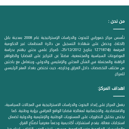
من نحن :
تأسس مركز حمورابي للبحوث والدراسات الإستراتيجية عام 2008 بمدينة بابل
(الحلة)، وحصل على شهادة التسجيل من دائرة المنظمات غير الحكومية
المرقمة ((1Z71874 بتاريخ 25/12/2012، كمركز علمي بحثي يهتم بدراسة
الموضوعات السياسية والمجتمعية، فضلاً عن التركيز على القضايا والظواهر
الراهنة والمحتملة في الشأن المحلي والإقليمي والدولي، ويتعامل مع باحثين
من مختلف التخصصات داخل العراق وخارجه، حيث تحتضن بغداد المقر الرئيسي
للمركز.
اهداف المركز:
يعمل المركز على إعداد البحوث والدراسات الاستراتيجية في المجالات السياسية،
والاقتصادية، والاجتماعية لمعالجة قضايا الواقع العراقي برؤية وطنية. كما
يختص بتحليل التطورات على المستويات الوطنية والإقليمية والدولية لضمان
استجابات فعالة. يقدم استشارات أكاديمية ودعماً معرفياً لصنّاع القرار،
والمؤسسات الحكومية وغير الحكومية. ويسعى لنشر الوعي الثقافي لبناء جيل