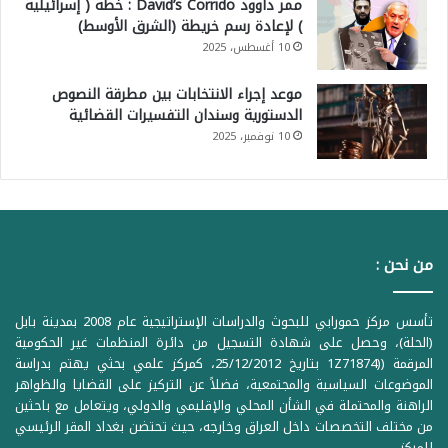
ممر داوود David’s Corrido : خطة ( إسرائيلية
) لإعادة رسم خريطة (الشرق الأوسط)
10 أغسطس، 2025
موعد إجراء الانتخابات بين مطرقة النصوص
الدستورية وسندان التفسيرات القضائية
10 نوفمبر، 2025
من نحن :
تأسس مركز حمورابي للبحوث والدراسات الإستراتيجية عام 2008 بمدينة بابل
(الحلة)، وحصل على شهادة التسجيل من دائرة المنظمات غير الحكومية
المرقمة ((1Z71874 بتاريخ 25/12/2012، كمركز علمي بحثي يهتم بدراسة
الموضوعات السياسية والمجتمعية، فضلاً عن التركيز على القضايا والظواهر
الراهنة والمحتملة في الشأن المحلي والإقليمي والدولي، ويتعامل مع باحثين
من مختلف التخصصات داخل العراق وخارجه، حيث تحتضن بغداد المقر الرئيسي
للمركز.