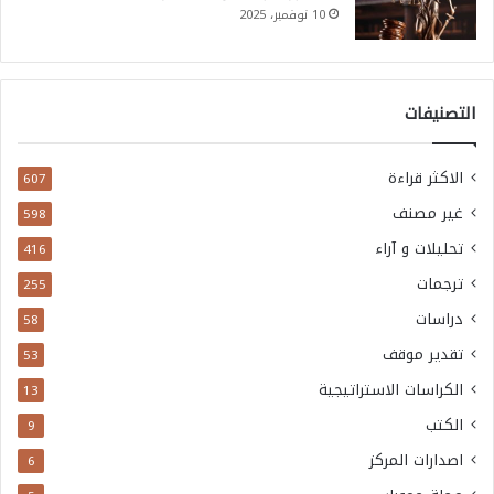
10 نوفمبر، 2025
التصنيفات
الاكثر قراءة
607
غير مصنف
598
تحليلات و آراء
416
ترجمات
255
دراسات
58
تقدير موقف
53
الكراسات الاستراتيجية
13
الكتب
9
اصدارات المركز
6