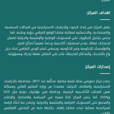
اهداف المركز:
يعمل المركز على إعداد البحوث والدراسات الاستراتيجية في المجالات السياسية،
والاقتصادية، والاجتماعية لمعالجة قضايا الواقع العراقي برؤية وطنية. كما
يختص بتحليل التطورات على المستويات الوطنية والإقليمية والدولية لضمان
استجابات فعالة. يقدم استشارات أكاديمية ودعماً معرفياً لصنّاع القرار،
والمؤسسات الحكومية وغير الحكومية. ويسعى لنشر الوعي الثقافي لبناء جيل
واعٍ بالتحديات والمخاطر المحيطة، قادر على التفاعل معها بإدراك ومسؤولية.
إصدارات المركز:
يصدر مركز حمورابي مجلة علمية فصلية محكّمة منذ 2011، متخصصة بالدراسات
الاستراتيجية والعلاقات الدولية، معتمدة من وزارة التعليم العالي ومسجّلة
ضمن المجلات الأكاديمية الرصينة، وحاصلة على مؤشرات دولية مثل DOI
وDOAJ. كما ينشر المركز كتبًا مميزة في السياسة والاقتصاد والإعلام
والمجتمع على المستويات العراقية والإقليمية والدولية. وتصدر عنه أيضًا كراسة
استراتيجية فصلية تبحث قضايا راهنة، يكتبها نخبة من الباحثين العراقيين
والعرب.