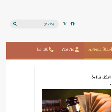
‫X
فيسبوك
بحث
عن
مجلة حمورابي
من نحن
للتواصل
الاكثر قراءةً