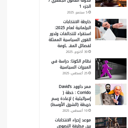
مدونة القانون الجعفري /
الجزء 1
5 سبتمبر، 2025
خارطة الانتخابات
البرلمانية لعام 2025:
استقراء للتحالفات ولدور
القوى السياسية الممثلة
لفصائل المقـ ـاومة
30 أكتوبر، 2025
نظام الكوتا: دراسة في
المبررات السياسية
25 أغسطس، 2025
ممر داوود David’s
Corrido : خطة (
إسرائيلية ) لإعادة رسم
خريطة (الشرق الأوسط)
10 أغسطس، 2025
موعد إجراء الانتخابات
بين مطرقة النصوص