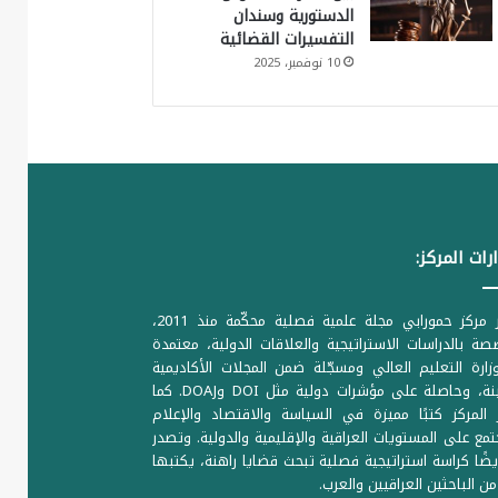
الدستورية وسندان
التفسيرات القضائية
10 نوفمبر، 2025
رات المركز:
يصدر مركز حمورابي مجلة علمية فصلية محكّمة منذ 2011،
ة بالدراسات الاستراتيجية والعلاقات الدولية، معتمدة
ارة التعليم العالي ومسجّلة ضمن المجلات الأكاديمية
الرصينة، وحاصلة على مؤشرات دولية مثل DOI وDOAJ. كما
المركز كتبًا مميزة في السياسة والاقتصاد والإعلام
تمع على المستويات العراقية والإقليمية والدولية. وتصدر
يضًا كراسة استراتيجية فصلية تبحث قضايا راهنة، يكتبها
من الباحثين العراقيين والعرب.