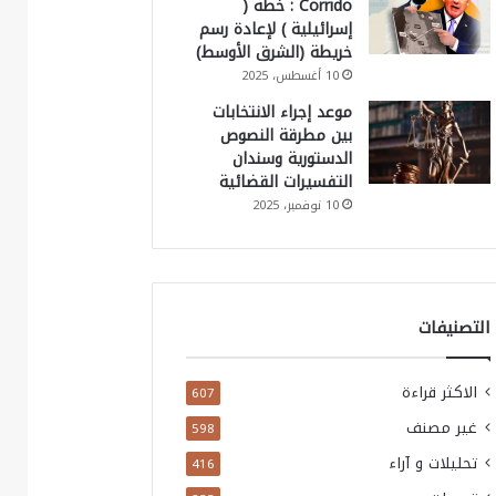
Corrido : خطة (
إسرائيلية ) لإعادة رسم
خريطة (الشرق الأوسط)
10 أغسطس، 2025
موعد إجراء الانتخابات
بين مطرقة النصوص
الدستورية وسندان
التفسيرات القضائية
10 نوفمبر، 2025
التصنيفات
الاكثر قراءة
607
غير مصنف
598
تحليلات و آراء
416