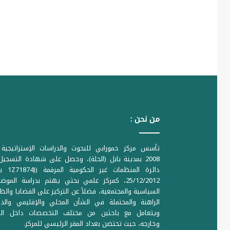
من نحن :
تأسس مركز حمورابي للبحوث والدراسات الإستراتيجية 
2008 بمدينة بابل (الحلة)، وحصل على شهادة التسجي
دائرة المنظمات غير ا
25/12/2012، كمركز علمي بحثي يهتم بدراسة الموض
السياسية والمجتمعية، فضلاً عن التركيز على القضايا والظ
الراهنة والمحتملة في الشأن المحلي والإقليمي والدو
ويتعامل مع باحثين من مختلف التخصصات داخل الع
وخارجه، حيث تحتضن بغداد المقر الرئيسي للمركز.