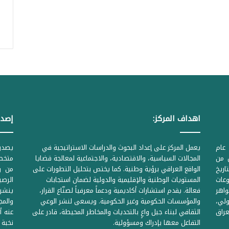
اهداف المركز:
إصدا
عام
يعمل المركز على إعداد البحوث والدراسات الاستراتيجية في
ل من
المجالات السياسية، والاقتصادية، والاجتماعية لمعالجة قضايا
متخصص
لحكومية المرقمة ((1Z71874 بتاريخ
الواقع العراقي برؤية وطنية. كما يختص بتحليل التطورات على
من وز
وعات
المستويات الوطنية والإقليمية والدولية لضمان استجابات
واهر
فعالة. يقدم استشارات أكاديمية ودعماً معرفياً لصنّاع القرار،
ينشر 
لي،
والمؤسسات الحكومية وغير الحكومية. ويسعى لنشر الوعي
والمج
راق
الثقافي لبناء جيل واعٍ بالتحديات والمخاطر المحيطة، قادر على
عنه أ
التفاعل معها بإدراك ومسؤولية.
نخبة 