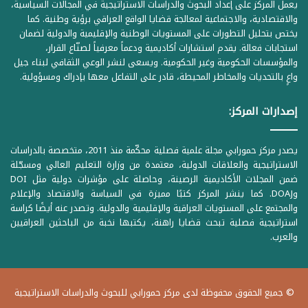
يعمل المركز على إعداد البحوث والدراسات الاستراتيجية في المجالات السياسية،
والاقتصادية، والاجتماعية لمعالجة قضايا الواقع العراقي برؤية وطنية. كما
يختص بتحليل التطورات على المستويات الوطنية والإقليمية والدولية لضمان
استجابات فعالة. يقدم استشارات أكاديمية ودعماً معرفياً لصنّاع القرار،
والمؤسسات الحكومية وغير الحكومية. ويسعى لنشر الوعي الثقافي لبناء جيل
واعٍ بالتحديات والمخاطر المحيطة، قادر على التفاعل معها بإدراك ومسؤولية.
إصدارات المركز:
يصدر مركز حمورابي مجلة علمية فصلية محكّمة منذ 2011، متخصصة بالدراسات
الاستراتيجية والعلاقات الدولية، معتمدة من وزارة التعليم العالي ومسجّلة
ضمن المجلات الأكاديمية الرصينة، وحاصلة على مؤشرات دولية مثل DOI
وDOAJ. كما ينشر المركز كتبًا مميزة في السياسة والاقتصاد والإعلام
والمجتمع على المستويات العراقية والإقليمية والدولية. وتصدر عنه أيضًا كراسة
استراتيجية فصلية تبحث قضايا راهنة، يكتبها نخبة من الباحثين العراقيين
والعرب.
© جميع الحقوق محفوظة لدى مركز حمورابي للبحوث والدراسات الاستراتيجية