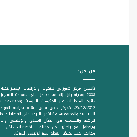
من نحن :
تأسس مركز حمورابي للبحوث والدراسات الإستراتيجية 
2008 بمدينة بابل (الحلة)، وحصل على شهادة التسجي
دائرة المنظمات غير ا
25/12/2012، كمركز علمي بحثي يهتم بدراسة الموض
السياسية والمجتمعية، فضلاً عن التركيز على القضايا والظ
الراهنة والمحتملة في الشأن المحلي والإقليمي والدو
ويتعامل مع باحثين من مختلف التخصصات داخل الع
وخارجه، حيث تحتضن بغداد المقر الرئيسي للمركز.