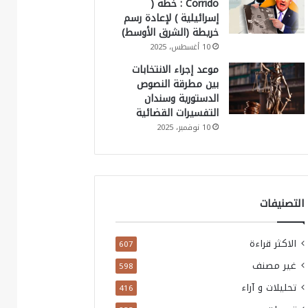
Corrido : خطة (
إسرائيلية ) لإعادة رسم
خريطة (الشرق الأوسط)
10 أغسطس، 2025
موعد إجراء الانتخابات
بين مطرقة النصوص
الدستورية وسندان
التفسيرات القضائية
10 نوفمبر، 2025
التصنيفات
الاكثر قراءة
607
غير مصنف
598
تحليلات و آراء
416