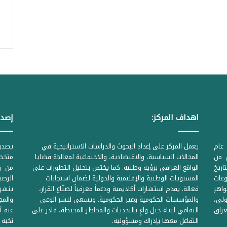
اهداف المركز:
إصدا
عام
يعمل المركز على إعداد البحوث والدراسات الاستراتيجية في
ل من
المجالات السياسية، والاقتصادية، والاجتماعية لمعالجة قضايا
متخصص
لحكومية المرقمة ((1Z71874 بتاريخ
الواقع العراقي برؤية وطنية. كما يختص بتحليل التطورات على
من وز
وعات
المستويات الوطنية والإقليمية والدولية لضمان استجابات
واهر
فعالة. يقدم استشارات أكاديمية ودعماً معرفياً لصنّاع القرار،
ينشر 
لي،
والمؤسسات الحكومية وغير الحكومية. ويسعى لنشر الوعي
والمج
راق
الثقافي لبناء جيل واعٍ بالتحديات والمخاطر المحيطة، قادر على
عنه أ
التفاعل معها بإدراك ومسؤولية.
نخبة 