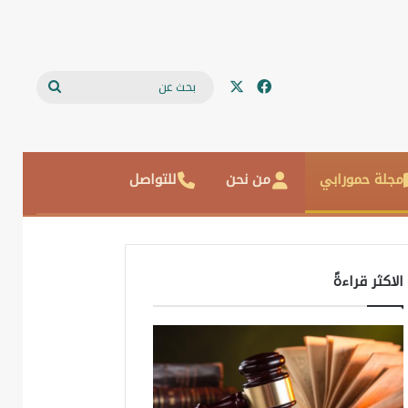
‫X
فيسبوك
بحث
عن
مجلة حمورابي
من نحن
للتواصل
الاكثر قراءةً