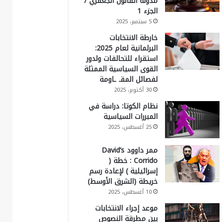
مدونة القانون الجعفري /
الجزء 1
5 سبتمبر، 2025
خارطة الانتخابات
البرلمانية لعام 2025:
استقراء للتحالفات ولدور
القوى السياسية الممثلة
لفصائل المقـ ـاومة
30 أكتوبر، 2025
نظام الكوتا: دراسة في
المبررات السياسية
25 أغسطس، 2025
ممر داوود David’s
Corrido : خطة (
إسرائيلية ) لإعادة رسم
خريطة (الشرق الأوسط)
10 أغسطس، 2025
موعد إجراء الانتخابات
بين مطرقة النصوص