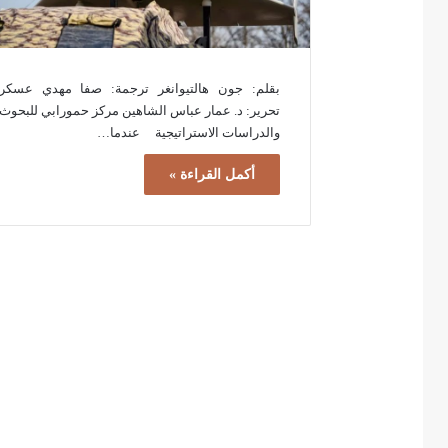
بقلم: جون هالتيوانغر ترجمة: صفا مهدي عسكر
تحرير: د. عمار عباس الشاهين مركز حمورابي للبحوث
والدراسات الاستراتيجية عندما…
أكمل القراءة »