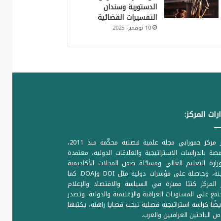
الدستورية وسندان
التفسيرات القضائية
10 نوفمبر، 2025
رات المركز:
يصدر مركز حمورابي مجلة علمية فصلية محكّمة منذ 2011،
ة بالدراسات الاستراتيجية والعلاقات الدولية، معتمدة
ارة التعليم العالي ومسجّلة ضمن المجلات الأكاديمية
الرصينة، وحاصلة على مؤشرات دولية مثل DOI وDOAJ. كما
المركز كتبًا مميزة في السياسة والاقتصاد والإعلام
تمع على المستويات العراقية والإقليمية والدولية. وتصدر
يضًا كراسة استراتيجية فصلية تبحث قضايا راهنة، يكتبها
من الباحثين العراقيين والعرب.