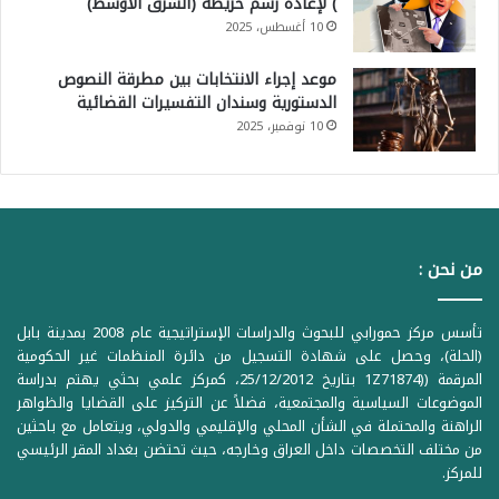
) لإعادة رسم خريطة (الشرق الأوسط)
10 أغسطس، 2025
موعد إجراء الانتخابات بين مطرقة النصوص
الدستورية وسندان التفسيرات القضائية
10 نوفمبر، 2025
من نحن :
تأسس مركز حمورابي للبحوث والدراسات الإستراتيجية عام 2008 بمدينة بابل
(الحلة)، وحصل على شهادة التسجيل من دائرة المنظمات غير الحكومية
المرقمة ((1Z71874 بتاريخ 25/12/2012، كمركز علمي بحثي يهتم بدراسة
الموضوعات السياسية والمجتمعية، فضلاً عن التركيز على القضايا والظواهر
الراهنة والمحتملة في الشأن المحلي والإقليمي والدولي، ويتعامل مع باحثين
من مختلف التخصصات داخل العراق وخارجه، حيث تحتضن بغداد المقر الرئيسي
للمركز.