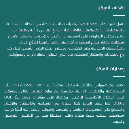
اهداف المركز:
يعمل المركز على إعداد البحوث والدراسات الاستراتيجية في المجالات السياسية،
والاقتصادية، والاجتماعية لمعالجة قضايا الواقع العراقي برؤية وطنية. كما
يختص بتحليل التطورات على المستويات الوطنية والإقليمية والدولية لضمان
استجابات فعالة. يقدم استشارات أكاديمية ودعماً معرفياً لصنّاع القرار،
والمؤسسات الحكومية وغير الحكومية. ويسعى لنشر الوعي الثقافي لبناء جيل
واعٍ بالتحديات والمخاطر المحيطة، قادر على التفاعل معها بإدراك ومسؤولية.
إصدارات المركز:
يصدر مركز حمورابي مجلة علمية فصلية محكّمة منذ 2011، متخصصة بالدراسات
الاستراتيجية والعلاقات الدولية، معتمدة من وزارة التعليم العالي ومسجّلة
ضمن المجلات الأكاديمية الرصينة، وحاصلة على مؤشرات دولية مثل DOI
وDOAJ. كما ينشر المركز كتبًا مميزة في السياسة والاقتصاد والإعلام
والمجتمع على المستويات العراقية والإقليمية والدولية. وتصدر عنه أيضًا كراسة
استراتيجية فصلية تبحث قضايا راهنة، يكتبها نخبة من الباحثين العراقيين
والعرب.