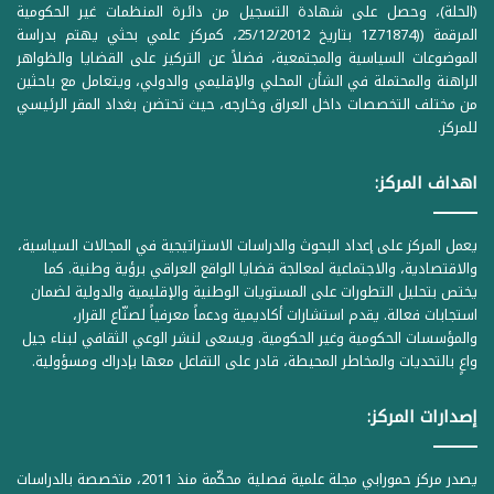
(الحلة)، وحصل على شهادة التسجيل من دائرة المنظمات غير الحكومية
المرقمة ((1Z71874 بتاريخ 25/12/2012، كمركز علمي بحثي يهتم بدراسة
الموضوعات السياسية والمجتمعية، فضلاً عن التركيز على القضايا والظواهر
الراهنة والمحتملة في الشأن المحلي والإقليمي والدولي، ويتعامل مع باحثين
من مختلف التخصصات داخل العراق وخارجه، حيث تحتضن بغداد المقر الرئيسي
للمركز.
اهداف المركز:
يعمل المركز على إعداد البحوث والدراسات الاستراتيجية في المجالات السياسية،
والاقتصادية، والاجتماعية لمعالجة قضايا الواقع العراقي برؤية وطنية. كما
يختص بتحليل التطورات على المستويات الوطنية والإقليمية والدولية لضمان
استجابات فعالة. يقدم استشارات أكاديمية ودعماً معرفياً لصنّاع القرار،
والمؤسسات الحكومية وغير الحكومية. ويسعى لنشر الوعي الثقافي لبناء جيل
واعٍ بالتحديات والمخاطر المحيطة، قادر على التفاعل معها بإدراك ومسؤولية.
إصدارات المركز:
يصدر مركز حمورابي مجلة علمية فصلية محكّمة منذ 2011، متخصصة بالدراسات