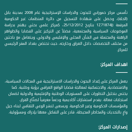
تأسس مركز حمورابي للبحوث والدراسات الإستراتيجية عام 2008 بمدينة بابل
(الحلة)، وحصل على شهادة التسجيل من دائرة المنظمات غير الحكومية
المرقمة ((1Z71874 بتاريخ 25/12/2012، كمركز علمي بحثي يهتم بدراسة
الموضوعات السياسية والمجتمعية، فضلاً عن التركيز على القضايا والظواهر
الراهنة والمحتملة في الشأن المحلي والإقليمي والدولي، ويتعامل مع باحثين
من مختلف التخصصات داخل العراق وخارجه، حيث تحتضن بغداد المقر الرئيسي
للمركز.
اهداف المركز:
يعمل المركز على إعداد البحوث والدراسات الاستراتيجية في المجالات السياسية،
والاقتصادية، والاجتماعية لمعالجة قضايا الواقع العراقي برؤية وطنية. كما
يختص بتحليل التطورات على المستويات الوطنية والإقليمية والدولية لضمان
استجابات فعالة. يقدم استشارات أكاديمية ودعماً معرفياً لصنّاع القرار،
والمؤسسات الحكومية وغير الحكومية. ويسعى لنشر الوعي الثقافي لبناء جيل
واعٍ بالتحديات والمخاطر المحيطة، قادر على التفاعل معها بإدراك ومسؤولية.
إصدارات المركز: