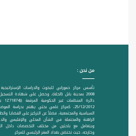
من نحن :
تأسس مركز حمورابي للبحوث والدراسات الإستراتيجية 
2008 بمدينة بابل (الحلة)، وحصل على شهادة التسجي
دائرة المنظمات غير ا
25/12/2012، كمركز علمي بحثي يهتم بدراسة الموض
السياسية والمجتمعية، فضلاً عن التركيز على القضايا والظ
الراهنة والمحتملة في الشأن المحلي والإقليمي والدو
ويتعامل مع باحثين من مختلف التخصصات داخل الع
وخارجه، حيث تحتضن بغداد المقر الرئيسي للمركز.