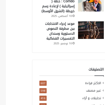
Corrido : خطة (
إسرائيلية ) لإعادة رسم
خريطة (الشرق الأوسط)
10 أغسطس، 2025
موعد إجراء الانتخابات
بين مطرقة النصوص
الدستورية وسندان
التفسيرات القضائية
10 نوفمبر، 2025
التصنيفات
الاكثر قراءة
607
غير مصنف
598
تحليلات و آراء
416