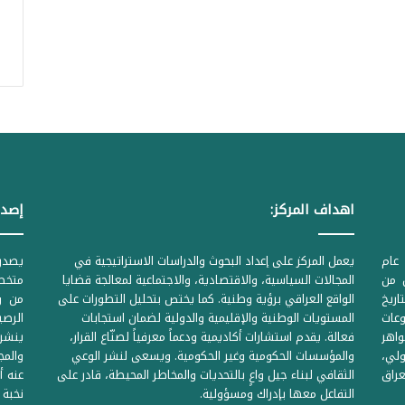
اهداف المركز:
إصدا
عام
يعمل المركز على إعداد البحوث والدراسات الاستراتيجية في
ل من
المجالات السياسية، والاقتصادية، والاجتماعية لمعالجة قضايا
متخصص
لحكومية المرقمة ((1Z71874 بتاريخ
الواقع العراقي برؤية وطنية. كما يختص بتحليل التطورات على
من وز
وعات
المستويات الوطنية والإقليمية والدولية لضمان استجابات
واهر
فعالة. يقدم استشارات أكاديمية ودعماً معرفياً لصنّاع القرار،
ينشر 
لي،
والمؤسسات الحكومية وغير الحكومية. ويسعى لنشر الوعي
والمج
راق
الثقافي لبناء جيل واعٍ بالتحديات والمخاطر المحيطة، قادر على
عنه أ
التفاعل معها بإدراك ومسؤولية.
نخبة 