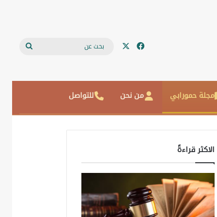
‫X
فيسبوك
بحث
عن
مجلة حمورابي
من نحن
للتواصل
الاكثر قراءةً