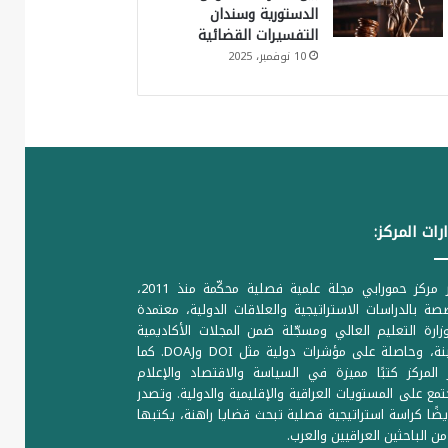
الدستورية وسندان
التفسيرات القضائية
10 نوفمبر، 2025
رات المركز:
يصدر مركز حمورابي مجلة علمية فصلية محكّمة منذ 2011،
ة بالدراسات الاستراتيجية والعلاقات الدولية، معتمدة
ارة التعليم العالي ومسجّلة ضمن المجلات الأكاديمية
الرصينة، وحاصلة على مؤشرات دولية مثل DOI وDOAJ. كما
المركز كتبًا مميزة في السياسة والاقتصاد والإعلام
تمع على المستويات العراقية والإقليمية والدولية. وتصدر
يضًا كراسة استراتيجية فصلية تبحث قضايا راهنة، يكتبها
من الباحثين العراقيين والعرب.