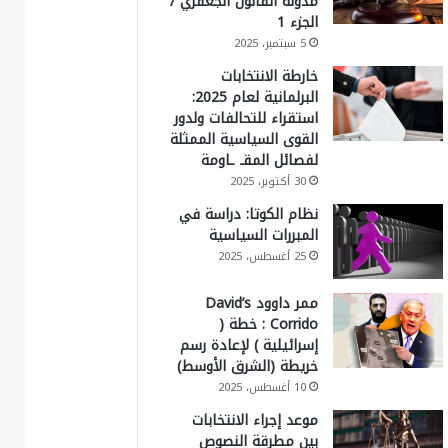
مدونة القانون الجعفري /
الجزء 1
5 سبتمبر، 2025
خارطة الانتخابات
البرلمانية لعام 2025:
استقراء للتحالفات ولدور
القوى السياسية الممثلة
لفصائل المقـ ـاومة
30 أكتوبر، 2025
نظام الكوتا: دراسة في
المبررات السياسية
25 أغسطس، 2025
ممر داوود David’s
Corrido : خطة (
إسرائيلية ) لإعادة رسم
خريطة (الشرق الأوسط)
10 أغسطس، 2025
موعد إجراء الانتخابات
بين مطرقة النصوص