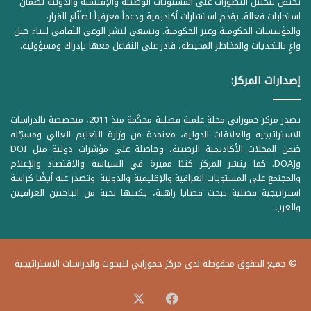
يختص بتحليل التطورات على المستويات الوطنية والإقليمية والدولية لضمان
استجابات فعالة. يقدم استشارات أكاديمية ودعماً معرفياً لصنّاع القرار،
والمؤسسات الحكومية وغير الحكومية. ويسعى لنشر الوعي الثقافي لبناء جيل
واعٍ بالتحديات والمخاطر المحيطة، قادر على التفاعل معها بإدراك ومسؤولية.
إصدارات المركز:
يصدر مركز حمورابي مجلة علمية فصلية محكّمة منذ 2011، متخصصة بالدراسات
الاستراتيجية والعلاقات الدولية، معتمدة من وزارة التعليم العالي ومسجّلة
ضمن المجلات الأكاديمية الرصينة، وحاصلة على مؤشرات دولية مثل DOI
وDOAJ. كما ينشر المركز كتبًا مميزة في السياسة والاقتصاد والإعلام
والمجتمع على المستويات العراقية والإقليمية والدولية. وتصدر عنه أيضًا كراسة
استراتيجية فصلية تبحث قضايا راهنة، يكتبها نخبة من الباحثين العراقيين
والعرب.
© جميع الحقوق محفوظة لدى مركز حمورابي للبحوث والدراسات الاستراتيجية
‫X
فيسبوك