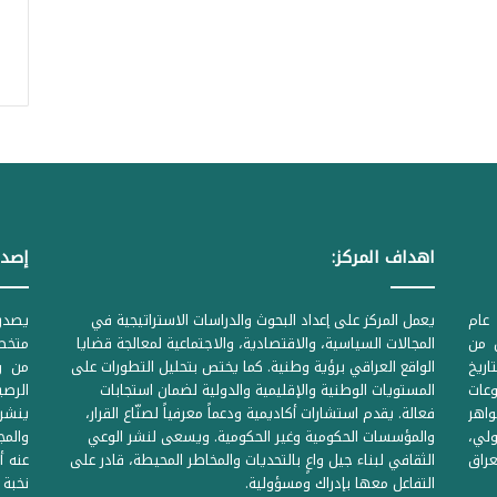
اهداف المركز:
إصدا
عام
يعمل المركز على إعداد البحوث والدراسات الاستراتيجية في
ل من
المجالات السياسية، والاقتصادية، والاجتماعية لمعالجة قضايا
متخصص
لحكومية المرقمة ((1Z71874 بتاريخ
الواقع العراقي برؤية وطنية. كما يختص بتحليل التطورات على
من وز
وعات
المستويات الوطنية والإقليمية والدولية لضمان استجابات
واهر
فعالة. يقدم استشارات أكاديمية ودعماً معرفياً لصنّاع القرار،
ينشر 
لي،
والمؤسسات الحكومية وغير الحكومية. ويسعى لنشر الوعي
والمج
راق
الثقافي لبناء جيل واعٍ بالتحديات والمخاطر المحيطة، قادر على
عنه أ
التفاعل معها بإدراك ومسؤولية.
نخبة 