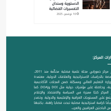
الدستورية وسندان
التفسيرات القضائية
10 نوفمبر، 2025
رات المركز:
يصدر مركز حمورابي مجلة علمية فصلية محكّمة منذ 2011،
ة بالدراسات الاستراتيجية والعلاقات الدولية، معتمدة
ارة التعليم العالي ومسجّلة ضمن المجلات الأكاديمية
الرصينة، وحاصلة على مؤشرات دولية مثل DOI وDOAJ. كما
المركز كتبًا مميزة في السياسة والاقتصاد والإعلام
تمع على المستويات العراقية والإقليمية والدولية. وتصدر
يضًا كراسة استراتيجية فصلية تبحث قضايا راهنة، يكتبها
من الباحثين العراقيين والعرب.