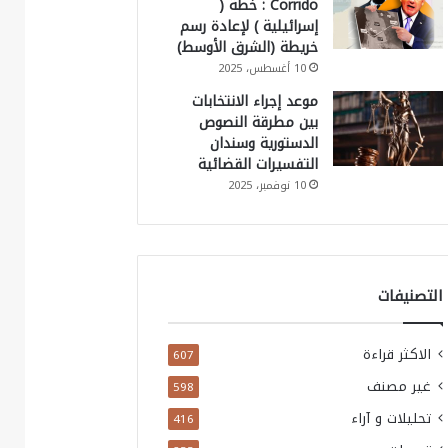
Corrido : خطة (
إسرائيلية ) لإعادة رسم
خريطة (الشرق الأوسط)
10 أغسطس، 2025
موعد إجراء الانتخابات
بين مطرقة النصوص
الدستورية وسندان
التفسيرات القضائية
10 نوفمبر، 2025
التصنيفات
الاكثر قراءة
607
غير مصنف
598
تحليلات و آراء
416