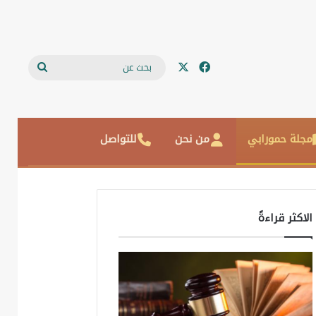
‫X
فيسبوك
بحث
عن
مجلة حمورابي
من نحن
للتواصل
الاكثر قراءةً