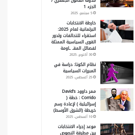
مدونة القانون الجعفري /
الجزء 1
5 سبتمبر، 2025
خارطة الانتخابات
البرلمانية لعام 2025:
استقراء للتحالفات ولدور
القوى السياسية الممثلة
لفصائل المقـ ـاومة
30 أكتوبر، 2025
نظام الكوتا: دراسة في
المبررات السياسية
25 أغسطس، 2025
ممر داوود David’s
Corrido : خطة (
إسرائيلية ) لإعادة رسم
خريطة (الشرق الأوسط)
10 أغسطس، 2025
موعد إجراء الانتخابات
بين مطرقة النصوص