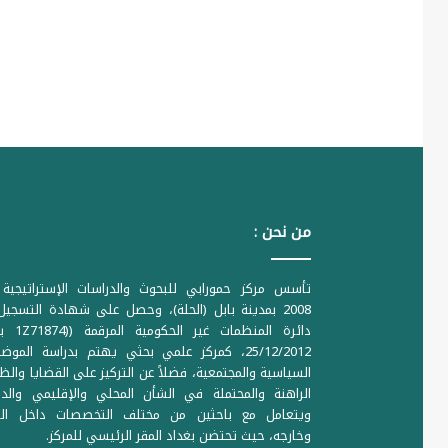
من نحن :
تأسس مركز حمورابي للبحوث والدراسات الإستراتيجية 
2008 بمدينة بابل (الحلة)، وحصل على شهادة التسجي
دائرة المنظمات غير ا
25/12/2012، كمركز علمي بحثي يهتم بدراسة الموض
السياسية والمجتمعية، فضلاً عن التركيز على القضايا والظ
الراهنة والمحتملة في الشأن المحلي والإقليمي والدو
ويتعامل مع باحثين من مختلف التخصصات داخل الع
وخارجه، حيث تحتضن بغداد المقر الرئيسي للمركز.