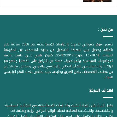
من نحن :
تأسس مركز حمورابي للبحوث والدراسات الإستراتيجية عام 2008 بمدينة بابل
(الحلة)، وحصل على شهادة التسجيل من دائرة المنظمات غير الحكومية
المرقمة ((1Z71874 بتاريخ 25/12/2012، كمركز علمي بحثي يهتم بدراسة
الموضوعات السياسية والمجتمعية، فضلاً عن التركيز على القضايا والظواهر
الراهنة والمحتملة في الشأن المحلي والإقليمي والدولي، ويتعامل مع باحثين
من مختلف التخصصات داخل العراق وخارجه، حيث تحتضن بغداد المقر الرئيسي
للمركز.
اهداف المركز:
يعمل المركز على إعداد البحوث والدراسات الاستراتيجية في المجالات السياسية،
والاقتصادية، والاجتماعية لمعالجة قضايا الواقع العراقي برؤية وطنية. كما
يختص بتحليل التطورات على المستويات الوطنية والإقليمية والدولية لضمان