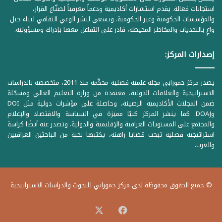
استجابات فعالة. يقدم استشارات أكاديمية ودعماً معرفياً لصنّاع القرار،
والمؤسسات الحكومية وغير الحكومية. ويسعى لنشر الوعي الثقافي لبناء جيل
واعٍ بالتحديات والمخاطر المحيطة، قادر على التفاعل معها بإدراك ومسؤولية.
إصدارات المركز:
يصدر مركز حمورابي مجلة علمية فصلية محكّمة منذ 2011، متخصصة بالدراسات
الاستراتيجية والعلاقات الدولية، معتمدة من وزارة التعليم العالي ومسجّلة
ضمن المجلات الأكاديمية الرصينة، وحاصلة على مؤشرات دولية مثل DOI
وDOAJ. كما ينشر المركز كتبًا مميزة في السياسة والاقتصاد والإعلام
والمجتمع على المستويات العراقية والإقليمية والدولية. وتصدر عنه أيضًا كراسة
استراتيجية فصلية تبحث قضايا راهنة، يكتبها نخبة من الباحثين العراقيين
والعرب.
© جميع الحقوق محفوظة لدى مركز حمورابي للبحوث والدراسات الاستراتيجية
‫X
فيسبوك