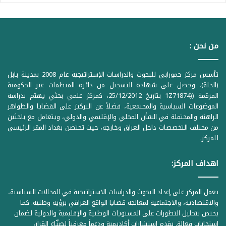
من نحن :
تأسس مركز حمورابي للبحوث والدراسات الإستراتيجية عام 2008 بمدينة بابل
(الحلة)، وحصل على شهادة التسجيل من دائرة المنظمات غير الحكومية
المرقمة ((1Z71874 بتاريخ 25/12/2012، كمركز علمي بحثي يهتم بدراسة
الموضوعات السياسية والمجتمعية، فضلاً عن التركيز على القضايا والظواهر
الراهنة والمحتملة في الشأن المحلي والإقليمي والدولي، ويتعامل مع باحثين
من مختلف التخصصات داخل العراق وخارجه، حيث تحتضن بغداد المقر الرئيسي
للمركز.
اهداف المركز:
يعمل المركز على إعداد البحوث والدراسات الاستراتيجية في المجالات السياسية،
والاقتصادية، والاجتماعية لمعالجة قضايا الواقع العراقي برؤية وطنية. كما
يختص بتحليل التطورات على المستويات الوطنية والإقليمية والدولية لضمان
استجابات فعالة. يقدم استشارات أكاديمية ودعماً معرفياً لصنّاع القرار،