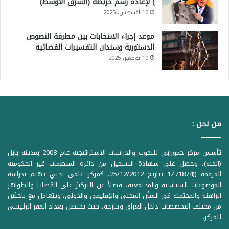
) لإعادة رسم خريطة (الشرق الأوسط)
10 أغسطس، 2025
موعد إجراء الانتخابات بين مطرقة النصوص
الدستورية وسندان التفسيرات القضائية
10 نوفمبر، 2025
من نحن :
تأسس مركز حمورابي للبحوث والدراسات الإستراتيجية عام 2008 بمدينة بابل
(الحلة)، وحصل على شهادة التسجيل من دائرة المنظمات غير الحكومية
المرقمة ((1Z71874 بتاريخ 25/12/2012، كمركز علمي بحثي يهتم بدراسة
الموضوعات السياسية والمجتمعية، فضلاً عن التركيز على القضايا والظواهر
الراهنة والمحتملة في الشأن المحلي والإقليمي والدولي، ويتعامل مع باحثين
من مختلف التخصصات داخل العراق وخارجه، حيث تحتضن بغداد المقر الرئيسي
للمركز.