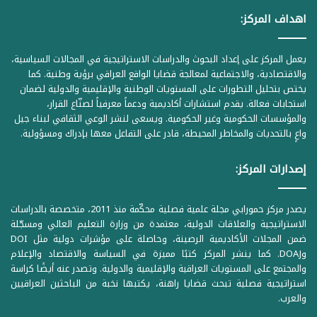
اهداف المركز:
يعمل المركز على إعداد البحوث والدراسات الاستراتيجية في المجالات السياسية،
والاقتصادية، والاجتماعية لمعالجة قضايا الواقع العراقي برؤية وطنية. كما
يختص بتحليل التطورات على المستويات الوطنية والإقليمية والدولية لضمان
استجابات فعالة. يقدم استشارات أكاديمية ودعماً معرفياً لصنّاع القرار،
والمؤسسات الحكومية وغير الحكومية. ويسعى لنشر الوعي الثقافي لبناء جيل
واعٍ بالتحديات والمخاطر المحيطة، قادر على التفاعل معها بإدراك ومسؤولية.
إصدارات المركز:
يصدر مركز حمورابي مجلة علمية فصلية محكّمة منذ 2011، متخصصة بالدراسات
الاستراتيجية والعلاقات الدولية، معتمدة من وزارة التعليم العالي ومسجّلة
ضمن المجلات الأكاديمية الرصينة، وحاصلة على مؤشرات دولية مثل DOI
وDOAJ. كما ينشر المركز كتبًا مميزة في السياسة والاقتصاد والإعلام
والمجتمع على المستويات العراقية والإقليمية والدولية. وتصدر عنه أيضًا كراسة
استراتيجية فصلية تبحث قضايا راهنة، يكتبها نخبة من الباحثين العراقيين
والعرب.