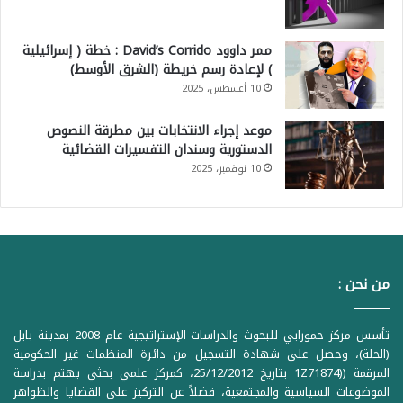
ممر داوود David’s Corrido : خطة ( إسرائيلية
) لإعادة رسم خريطة (الشرق الأوسط)
10 أغسطس، 2025
موعد إجراء الانتخابات بين مطرقة النصوص
الدستورية وسندان التفسيرات القضائية
10 نوفمبر، 2025
من نحن :
تأسس مركز حمورابي للبحوث والدراسات الإستراتيجية عام 2008 بمدينة بابل
(الحلة)، وحصل على شهادة التسجيل من دائرة المنظمات غير الحكومية
المرقمة ((1Z71874 بتاريخ 25/12/2012، كمركز علمي بحثي يهتم بدراسة
الموضوعات السياسية والمجتمعية، فضلاً عن التركيز على القضايا والظواهر