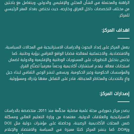
الراهنة والمحتملة في الشأن المحلي والإقليمي والدولي، ويتعامل مع باحثين
من مختلف التخصصات داخل العراق وخارجه، حيث تحتضن بغداد المقر الرئيسي
للمركز.
اهداف المركز:
يعمل المركز على إعداد البحوث والدراسات الاستراتيجية في المجالات السياسية،
والاقتصادية، والاجتماعية لمعالجة قضايا الواقع العراقي برؤية وطنية. كما
يختص بتحليل التطورات على المستويات الوطنية والإقليمية والدولية لضمان
استجابات فعالة. يقدم استشارات أكاديمية ودعماً معرفياً لصنّاع القرار،
والمؤسسات الحكومية وغير الحكومية. ويسعى لنشر الوعي الثقافي لبناء جيل
واعٍ بالتحديات والمخاطر المحيطة، قادر على التفاعل معها بإدراك ومسؤولية.
إصدارات المركز:
يصدر مركز حمورابي مجلة علمية فصلية محكّمة منذ 2011، متخصصة بالدراسات
الاستراتيجية والعلاقات الدولية، معتمدة من وزارة التعليم العالي ومسجّلة
ضمن المجلات الأكاديمية الرصينة، وحاصلة على مؤشرات دولية مثل DOI
وDOAJ. كما ينشر المركز كتبًا مميزة في السياسة والاقتصاد والإعلام