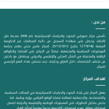
من نحن :
تأسس مركز حمورابي للبحوث والدراسات الإستراتيجية عام 2008 بمدينة بابل
(الحلة)، وحصل على شهادة التسجيل من دائرة المنظمات غير الحكومية
المرقمة ((1Z71874 بتاريخ 25/12/2012، كمركز علمي بحثي يهتم بدراسة
الموضوعات السياسية والمجتمعية، فضلاً عن التركيز على القضايا والظواهر
الراهنة والمحتملة في الشأن المحلي والإقليمي والدولي، ويتعامل مع باحثين
من مختلف التخصصات داخل العراق وخارجه، حيث تحتضن بغداد المقر الرئيسي
للمركز.
اهداف المركز:
يعمل المركز على إعداد البحوث والدراسات الاستراتيجية في المجالات السياسية،
والاقتصادية، والاجتماعية لمعالجة قضايا الواقع العراقي برؤية وطنية. كما
يختص بتحليل التطورات على المستويات الوطنية والإقليمية والدولية لضمان
استجابات فعالة. يقدم استشارات أكاديمية ودعماً معرفياً لصنّاع القرار،