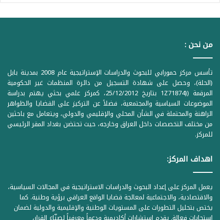
من نحن :
تأسس مركز حمورابي للبحوث والدراسات الإستراتيجية عام 2008 بمدينة بابل
(الحلة)، وحصل على شهادة التسجيل من دائرة المنظمات غير الحكومية
المرقمة ((1Z71874 بتاريخ 25/12/2012، كمركز علمي بحثي يهتم بدراسة
الموضوعات السياسية والمجتمعية، فضلاً عن التركيز على القضايا والظواهر
الراهنة والمحتملة في الشأن المحلي والإقليمي والدولي، ويتعامل مع باحثين
من مختلف التخصصات داخل العراق وخارجه، حيث تحتضن بغداد المقر الرئيسي
للمركز.
اهداف المركز:
يعمل المركز على إعداد البحوث والدراسات الاستراتيجية في المجالات السياسية،
والاقتصادية، والاجتماعية لمعالجة قضايا الواقع العراقي برؤية وطنية. كما
يختص بتحليل التطورات على المستويات الوطنية والإقليمية والدولية لضمان
استجابات فعالة. يقدم استشارات أكاديمية ودعماً معرفياً لصنّاع القرار،