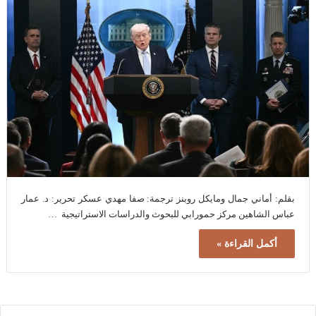
بقلم: أماني جمال ومايكل روبنز ترجمة: صفا مهدي عسكر تحرير: د. عمار
عباس الشاهين مركز حمورابي للبحوث والدراسات الاستراتيجية …
أكمل القراءة »