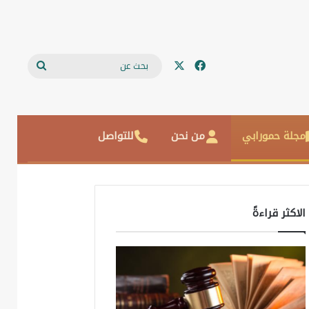
‫X
فيسبوك
بحث
عن
مجلة حمورابي
من نحن
للتواصل
الاكثر قراءةً