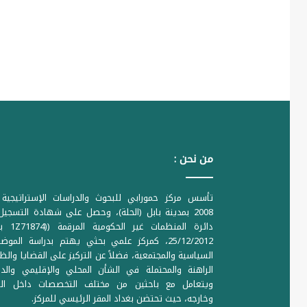
من نحن :
تأسس مركز حمورابي للبحوث والدراسات الإستراتيجية 
2008 بمدينة بابل (الحلة)، وحصل على شهادة التسجي
دائرة المنظمات غير ا
25/12/2012، كمركز علمي بحثي يهتم بدراسة الموض
السياسية والمجتمعية، فضلاً عن التركيز على القضايا والظ
الراهنة والمحتملة في الشأن المحلي والإقليمي والدو
ويتعامل مع باحثين من مختلف التخصصات داخل الع
وخارجه، حيث تحتضن بغداد المقر الرئيسي للمركز.