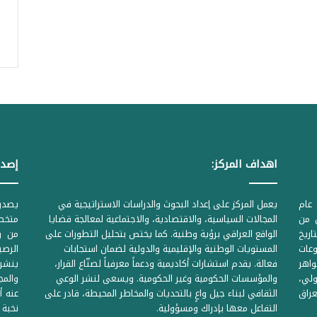
اهداف المركز:
إصدا
عام
يعمل المركز على إعداد البحوث والدراسات الاستراتيجية في
ل من
المجالات السياسية، والاقتصادية، والاجتماعية لمعالجة قضايا
متخصص
لحكومية المرقمة ((1Z71874 بتاريخ
الواقع العراقي برؤية وطنية. كما يختص بتحليل التطورات على
من وز
وعات
المستويات الوطنية والإقليمية والدولية لضمان استجابات
واهر
فعالة. يقدم استشارات أكاديمية ودعماً معرفياً لصنّاع القرار،
ينشر 
لي،
والمؤسسات الحكومية وغير الحكومية. ويسعى لنشر الوعي
والمج
راق
الثقافي لبناء جيل واعٍ بالتحديات والمخاطر المحيطة، قادر على
عنه أ
التفاعل معها بإدراك ومسؤولية.
نخبة 