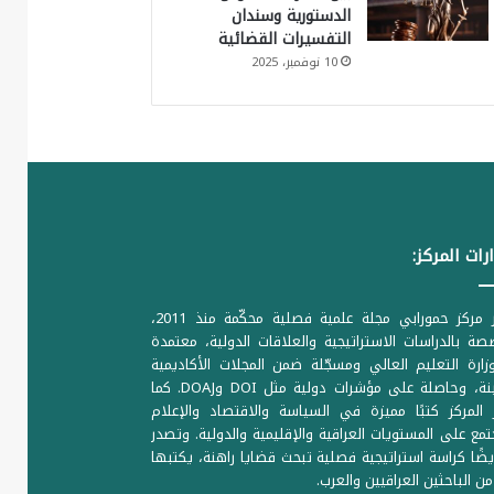
الدستورية وسندان
التفسيرات القضائية
10 نوفمبر، 2025
رات المركز:
يصدر مركز حمورابي مجلة علمية فصلية محكّمة منذ 2011،
ة بالدراسات الاستراتيجية والعلاقات الدولية، معتمدة
ارة التعليم العالي ومسجّلة ضمن المجلات الأكاديمية
الرصينة، وحاصلة على مؤشرات دولية مثل DOI وDOAJ. كما
المركز كتبًا مميزة في السياسة والاقتصاد والإعلام
تمع على المستويات العراقية والإقليمية والدولية. وتصدر
يضًا كراسة استراتيجية فصلية تبحث قضايا راهنة، يكتبها
من الباحثين العراقيين والعرب.