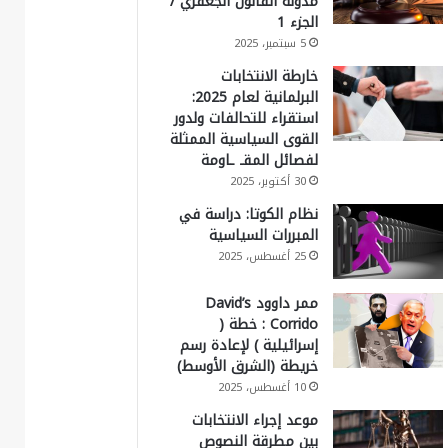
مدونة القانون الجعفري /
الجزء 1
5 سبتمبر، 2025
خارطة الانتخابات
البرلمانية لعام 2025:
استقراء للتحالفات ولدور
القوى السياسية الممثلة
لفصائل المقـ ـاومة
30 أكتوبر، 2025
نظام الكوتا: دراسة في
المبررات السياسية
25 أغسطس، 2025
ممر داوود David’s
Corrido : خطة (
إسرائيلية ) لإعادة رسم
خريطة (الشرق الأوسط)
10 أغسطس، 2025
موعد إجراء الانتخابات
بين مطرقة النصوص