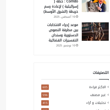
Corrido : خطة (
إسرائيلية ) لإعادة رسم
خريطة (الشرق الأوسط)
10 أغسطس، 2025
موعد إجراء الانتخابات
بين مطرقة النصوص
الدستورية وسندان
التفسيرات القضائية
10 نوفمبر، 2025
التصنيفات
الاكثر قراءة
605
غير مصنف
596
تحليلات و آراء
415