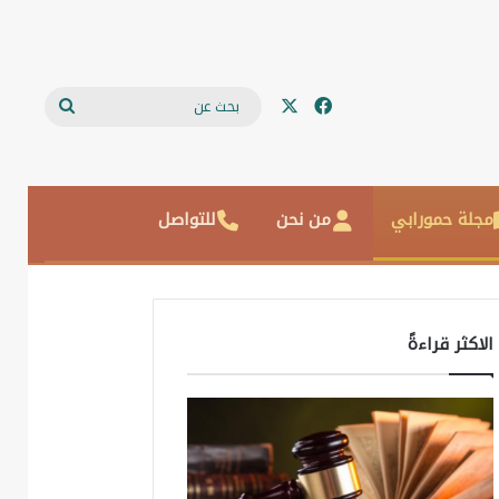
‫X
فيسبوك
بحث
عن
مجلة حمورابي
من نحن
للتواصل
الاكثر قراءةً