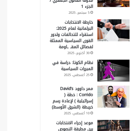
مدونة القانون الجعفري /
الجزء 1
5 سبتمبر، 2025
خارطة الانتخابات
البرلمانية لعام 2025:
استقراء للتحالفات ولدور
القوى السياسية الممثلة
لفصائل المقـ ـاومة
30 أكتوبر، 2025
نظام الكوتا: دراسة في
المبررات السياسية
25 أغسطس، 2025
ممر داوود David’s
Corrido : خطة (
إسرائيلية ) لإعادة رسم
خريطة (الشرق الأوسط)
10 أغسطس، 2025
موعد إجراء الانتخابات
بين مطرقة النصوص