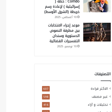
Corrido : خطة (
إسرائيلية ) لإعادة رسم
خريطة (الشرق الأوسط)
10 أغسطس، 2025
موعد إجراء الانتخابات
بين مطرقة النصوص
الدستورية وسندان
التفسيرات القضائية
10 نوفمبر، 2025
التصنيفات
الاكثر قراءة
607
غير مصنف
598
تحليلات و آراء
416