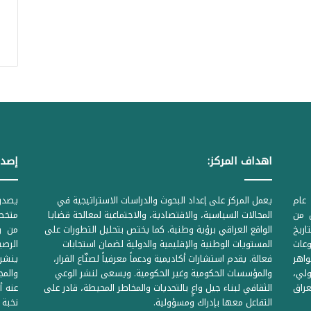
اهداف المركز:
إصدا
عام
يعمل المركز على إعداد البحوث والدراسات الاستراتيجية في
ل من
المجالات السياسية، والاقتصادية، والاجتماعية لمعالجة قضايا
متخصص
لحكومية المرقمة ((1Z71874 بتاريخ
الواقع العراقي برؤية وطنية. كما يختص بتحليل التطورات على
من وز
وعات
المستويات الوطنية والإقليمية والدولية لضمان استجابات
واهر
فعالة. يقدم استشارات أكاديمية ودعماً معرفياً لصنّاع القرار،
ينشر 
لي،
والمؤسسات الحكومية وغير الحكومية. ويسعى لنشر الوعي
والمج
راق
الثقافي لبناء جيل واعٍ بالتحديات والمخاطر المحيطة، قادر على
عنه أ
التفاعل معها بإدراك ومسؤولية.
نخبة 