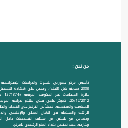
من نحن :
تأسس مركز حمورابي للبحوث والدراسات الإستراتيجية 
2008 بمدينة بابل (الحلة)، وحصل على شهادة التسجي
دائرة المنظمات غير ا
25/12/2012، كمركز علمي بحثي يهتم بدراسة الموض
السياسية والمجتمعية، فضلاً عن التركيز على القضايا والظ
الراهنة والمحتملة في الشأن المحلي والإقليمي والدو
ويتعامل مع باحثين من مختلف التخصصات داخل الع
وخارجه، حيث تحتضن بغداد المقر الرئيسي للمركز.