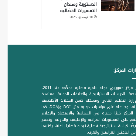
الدستورية وسندان
التفسيرات القضائية
10 نوفمبر، 2025
رات المركز:
يصدر مركز حمورابي مجلة علمية فصلية محكّمة منذ 2011،
ة بالدراسات الاستراتيجية والعلاقات الدولية، معتمدة
ارة التعليم العالي ومسجّلة ضمن المجلات الأكاديمية
الرصينة، وحاصلة على مؤشرات دولية مثل DOI وDOAJ. كما
المركز كتبًا مميزة في السياسة والاقتصاد والإعلام
تمع على المستويات العراقية والإقليمية والدولية. وتصدر
يضًا كراسة استراتيجية فصلية تبحث قضايا راهنة، يكتبها
من الباحثين العراقيين والعرب.