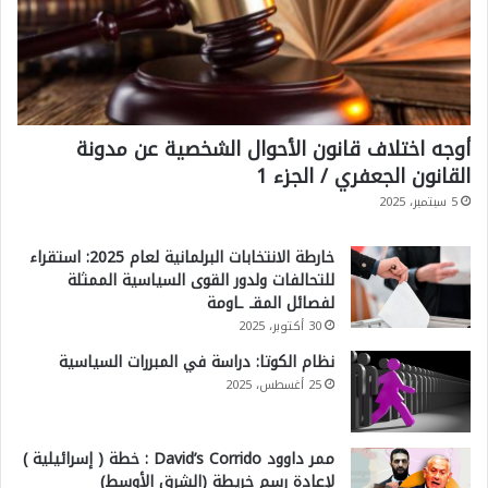
أوجه اختلاف قانون الأحوال الشخصية عن مدونة
القانون الجعفري / الجزء 1
5 سبتمبر، 2025
خارطة الانتخابات البرلمانية لعام 2025: استقراء
للتحالفات ولدور القوى السياسية الممثلة
لفصائل المقـ ـاومة
30 أكتوبر، 2025
نظام الكوتا: دراسة في المبررات السياسية
25 أغسطس، 2025
ممر داوود David’s Corrido : خطة ( إسرائيلية )
لإعادة رسم خريطة (الشرق الأوسط)