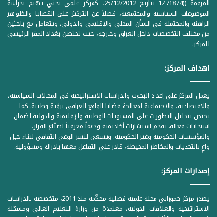
المرقمة ((1Z71874 بتاريخ 25/12/2012، كمركز علمي بحثي يهتم بدراسة
الموضوعات السياسية والمجتمعية، فضلاً عن التركيز على القضايا والظواهر
الراهنة والمحتملة في الشأن المحلي والإقليمي والدولي، ويتعامل مع باحثين
من مختلف التخصصات داخل العراق وخارجه، حيث تحتضن بغداد المقر الرئيسي
للمركز.
اهداف المركز:
يعمل المركز على إعداد البحوث والدراسات الاستراتيجية في المجالات السياسية،
والاقتصادية، والاجتماعية لمعالجة قضايا الواقع العراقي برؤية وطنية. كما
يختص بتحليل التطورات على المستويات الوطنية والإقليمية والدولية لضمان
استجابات فعالة. يقدم استشارات أكاديمية ودعماً معرفياً لصنّاع القرار،
والمؤسسات الحكومية وغير الحكومية. ويسعى لنشر الوعي الثقافي لبناء جيل
واعٍ بالتحديات والمخاطر المحيطة، قادر على التفاعل معها بإدراك ومسؤولية.
إصدارات المركز:
يصدر مركز حمورابي مجلة علمية فصلية محكّمة منذ 2011، متخصصة بالدراسات
الاستراتيجية والعلاقات الدولية، معتمدة من وزارة التعليم العالي ومسجّلة