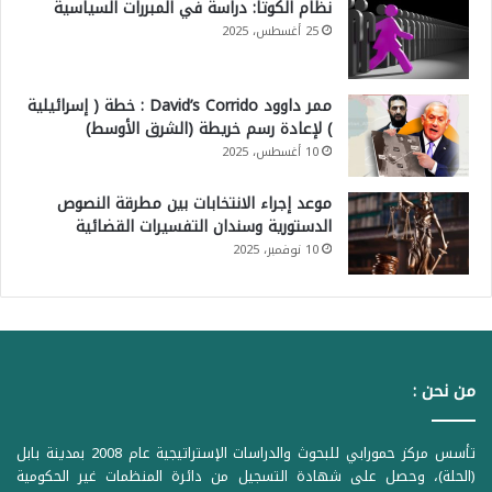
نظام الكوتا: دراسة في المبررات السياسية
25 أغسطس، 2025
ممر داوود David’s Corrido : خطة ( إسرائيلية
) لإعادة رسم خريطة (الشرق الأوسط)
10 أغسطس، 2025
موعد إجراء الانتخابات بين مطرقة النصوص
الدستورية وسندان التفسيرات القضائية
10 نوفمبر، 2025
من نحن :
تأسس مركز حمورابي للبحوث والدراسات الإستراتيجية عام 2008 بمدينة بابل
(الحلة)، وحصل على شهادة التسجيل من دائرة المنظمات غير الحكومية