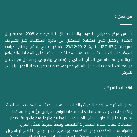
من نحن :
تأسس مركز حمورابي للبحوث والدراسات الإستراتيجية عام 2008 بمدينة بابل
(الحلة)، وحصل على شهادة التسجيل من دائرة المنظمات غير الحكومية
المرقمة ((1Z71874 بتاريخ 25/12/2012، كمركز علمي بحثي يهتم بدراسة
الموضوعات السياسية والمجتمعية، فضلاً عن التركيز على القضايا والظواهر
الراهنة والمحتملة في الشأن المحلي والإقليمي والدولي، ويتعامل مع باحثين
من مختلف التخصصات داخل العراق وخارجه، حيث تحتضن بغداد المقر الرئيسي
للمركز.
اهداف المركز:
يعمل المركز على إعداد البحوث والدراسات الاستراتيجية في المجالات السياسية،
والاقتصادية، والاجتماعية لمعالجة قضايا الواقع العراقي برؤية وطنية. كما
يختص بتحليل التطورات على المستويات الوطنية والإقليمية والدولية لضمان
استجابات فعالة. يقدم استشارات أكاديمية ودعماً معرفياً لصنّاع القرار،
والمؤسسات الحكومية وغير الحكومية. ويسعى لنشر الوعي الثقافي لبناء جيل