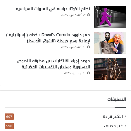
نظام الكوتا: دراسة في المبررات السياسية
25 أغسطس، 2025
ممر داوود David’s Corrido : خطة ( إسرائيلية )
لإعادة رسم خريطة (الشرق الأوسط)
10 أغسطس، 2025
موعد إجراء الانتخابات بين مطرقة النصوص
الدستورية وسندان التفسيرات القضائية
10 نوفمبر، 2025
التصنيفات
الاكثر قراءة
607
غير مصنف
598