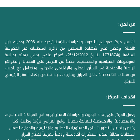
من نحن :
تأسس مركز حمورابي للبحوث والدراسات الإستراتيجية عام 2008 بمدينة بابل
(الحلة)، وحصل على شهادة التسجيل من دائرة المنظمات غير الحكومية
المرقمة ((1Z71874 بتاريخ 25/12/2012، كمركز علمي بحثي يهتم بدراسة
الموضوعات السياسية والمجتمعية، فضلاً عن التركيز على القضايا والظواهر
الراهنة والمحتملة في الشأن المحلي والإقليمي والدولي، ويتعامل مع باحثين
من مختلف التخصصات داخل العراق وخارجه، حيث تحتضن بغداد المقر الرئيسي
للمركز.
اهداف المركز:
يعمل المركز على إعداد البحوث والدراسات الاستراتيجية في المجالات السياسية،
والاقتصادية، والاجتماعية لمعالجة قضايا الواقع العراقي برؤية وطنية. كما
يختص بتحليل التطورات على المستويات الوطنية والإقليمية والدولية لضمان
استجابات فعالة. يقدم استشارات أكاديمية ودعماً معرفياً لصنّاع القرار،