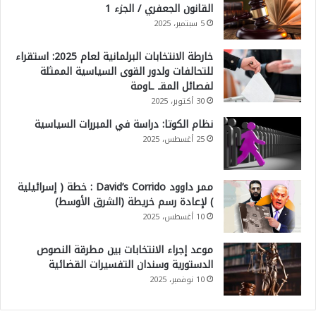
القانون الجعفري / الجزء 1
5 سبتمبر، 2025
خارطة الانتخابات البرلمانية لعام 2025: استقراء
للتحالفات ولدور القوى السياسية الممثلة
لفصائل المقـ ـاومة
30 أكتوبر، 2025
نظام الكوتا: دراسة في المبررات السياسية
25 أغسطس، 2025
ممر داوود David’s Corrido : خطة ( إسرائيلية
) لإعادة رسم خريطة (الشرق الأوسط)
10 أغسطس، 2025
موعد إجراء الانتخابات بين مطرقة النصوص
الدستورية وسندان التفسيرات القضائية
10 نوفمبر، 2025