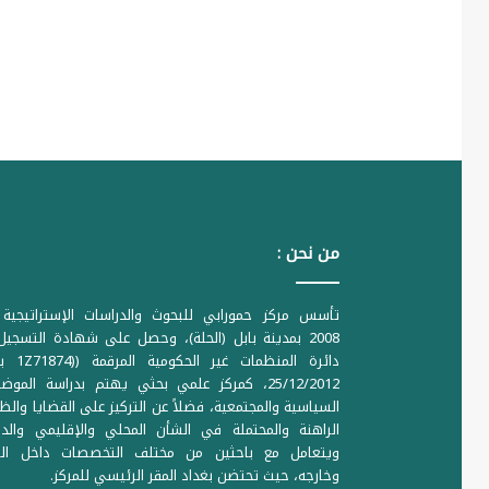
من نحن :
تأسس مركز حمورابي للبحوث والدراسات الإستراتيجية 
2008 بمدينة بابل (الحلة)، وحصل على شهادة التسجي
دائرة المنظمات غير ا
25/12/2012، كمركز علمي بحثي يهتم بدراسة الموض
السياسية والمجتمعية، فضلاً عن التركيز على القضايا والظ
الراهنة والمحتملة في الشأن المحلي والإقليمي والدو
ويتعامل مع باحثين من مختلف التخصصات داخل الع
وخارجه، حيث تحتضن بغداد المقر الرئيسي للمركز.