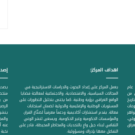
اهداف المركز:
إصدا
عام
يعمل المركز على إعداد البحوث والدراسات الاستراتيجية في
ل من
المجالات السياسية، والاقتصادية، والاجتماعية لمعالجة قضايا
متخصص
لحكومية المرقمة ((1Z71874 بتاريخ
الواقع العراقي برؤية وطنية. كما يختص بتحليل التطورات على
من وز
وعات
المستويات الوطنية والإقليمية والدولية لضمان استجابات
واهر
فعالة. يقدم استشارات أكاديمية ودعماً معرفياً لصنّاع القرار،
ينشر 
لي،
والمؤسسات الحكومية وغير الحكومية. ويسعى لنشر الوعي
والمج
راق
الثقافي لبناء جيل واعٍ بالتحديات والمخاطر المحيطة، قادر على
عنه أ
التفاعل معها بإدراك ومسؤولية.
نخبة 