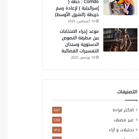
Corrido : خطة (
إسرائيلية ) لإعادة رسم
خريطة (الشرق الأوسط)
10 أغسطس، 2025
موعد إجراء الانتخابات
بين مطرقة النصوص
الدستورية وسندان
التفسيرات القضائية
10 نوفمبر، 2025
التصنيفات
الاكثر قراءة
607
غير مصنف
598
تحليلات و آراء
416