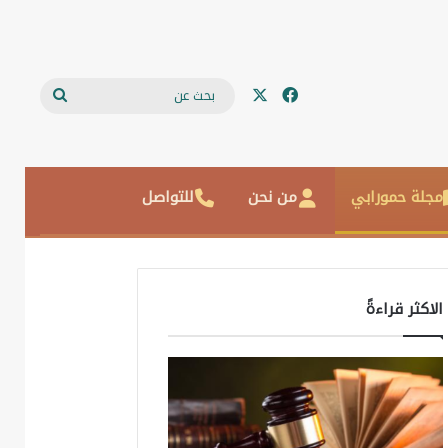
‫X
فيسبوك
بحث
عن
مجلة حمورابي
من نحن
للتواصل
الاكثر قراءةً