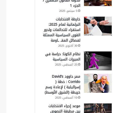
مدونة القانون الجعفري /
الجزء 1
5 سبتمبر، 2025
خارطة الانتخابات
البرلمانية لعام 2025:
استقراء للتحالفات ولدور
القوى السياسية الممثلة
لفصائل المقـ ـاومة
30 أكتوبر، 2025
نظام الكوتا: دراسة في
المبررات السياسية
25 أغسطس، 2025
ممر داوود David’s
Corrido : خطة (
إسرائيلية ) لإعادة رسم
خريطة (الشرق الأوسط)
10 أغسطس، 2025
موعد إجراء الانتخابات
بين مطرقة النصوص