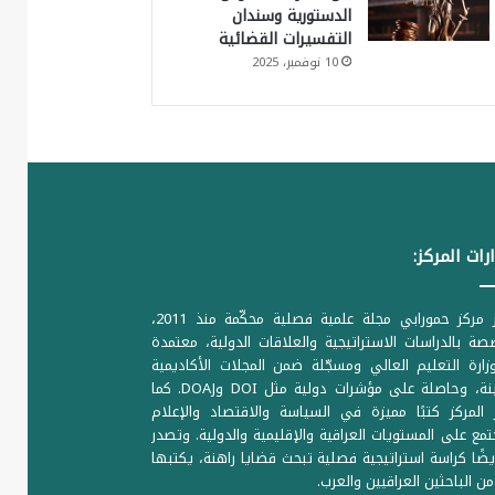
الدستورية وسندان
التفسيرات القضائية
10 نوفمبر، 2025
رات المركز:
يصدر مركز حمورابي مجلة علمية فصلية محكّمة منذ 2011،
ة بالدراسات الاستراتيجية والعلاقات الدولية، معتمدة
ارة التعليم العالي ومسجّلة ضمن المجلات الأكاديمية
الرصينة، وحاصلة على مؤشرات دولية مثل DOI وDOAJ. كما
المركز كتبًا مميزة في السياسة والاقتصاد والإعلام
تمع على المستويات العراقية والإقليمية والدولية. وتصدر
يضًا كراسة استراتيجية فصلية تبحث قضايا راهنة، يكتبها
من الباحثين العراقيين والعرب.