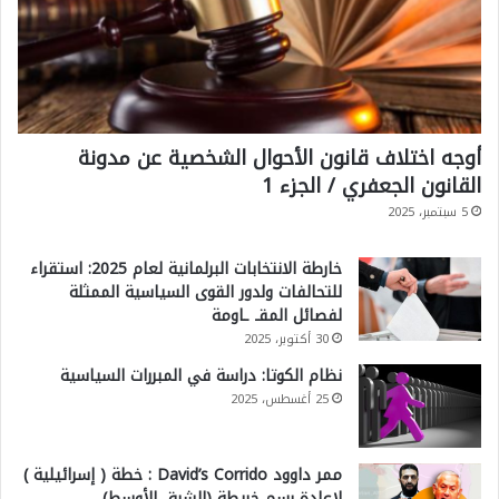
أوجه اختلاف قانون الأحوال الشخصية عن مدونة
القانون الجعفري / الجزء 1
5 سبتمبر، 2025
خارطة الانتخابات البرلمانية لعام 2025: استقراء
للتحالفات ولدور القوى السياسية الممثلة
لفصائل المقـ ـاومة
30 أكتوبر، 2025
نظام الكوتا: دراسة في المبررات السياسية
25 أغسطس، 2025
ممر داوود David’s Corrido : خطة ( إسرائيلية )
لإعادة رسم خريطة (الشرق الأوسط)