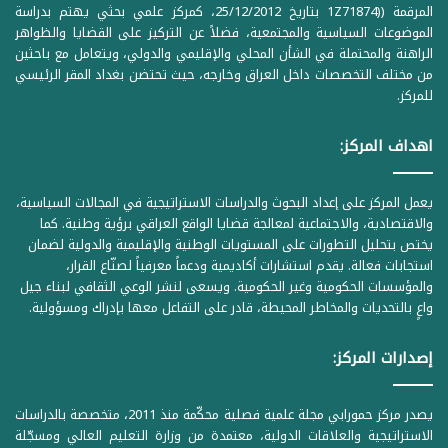
المرقمة ((1Z71874 بتاريخ 25/12/2012، كمركز علمي بحثي يهتم بدراسة
الموضوعات السياسية والمجتمعية، فضلاً عن التركيز على القضايا والظواهر
الراهنة والمحتملة في الشأن المحلي والإقليمي والدولي، ويتعامل مع باحثين
من مختلف التخصصات داخل العراق وخارجه، حيث تحتضن بغداد المقر الرئيسي
للمركز.
اهداف المركز:
يعمل المركز على إعداد البحوث والدراسات الاستراتيجية في المجالات السياسية،
والاقتصادية، والاجتماعية لمعالجة قضايا الواقع العراقي برؤية وطنية. كما
يختص بتحليل التطورات على المستويات الوطنية والإقليمية والدولية لضمان
استجابات فعالة. يقدم استشارات أكاديمية ودعماً معرفياً لصنّاع القرار،
والمؤسسات الحكومية وغير الحكومية. ويسعى لنشر الوعي الثقافي لبناء جيل
واعٍ بالتحديات والمخاطر المحيطة، قادر على التفاعل معها بإدراك ومسؤولية.
إصدارات المركز:
يصدر مركز حمورابي مجلة علمية فصلية محكّمة منذ 2011، متخصصة بالدراسات
الاستراتيجية والعلاقات الدولية، معتمدة من وزارة التعليم العالي ومسجّلة