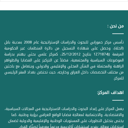
من نحن :
تأسس مركز حمورابي للبحوث والدراسات الإستراتيجية عام 2008 بمدينة بابل
(الحلة)، وحصل على شهادة التسجيل من دائرة المنظمات غير الحكومية
المرقمة ((1Z71874 بتاريخ 25/12/2012، كمركز علمي بحثي يهتم بدراسة
الموضوعات السياسية والمجتمعية، فضلاً عن التركيز على القضايا والظواهر
الراهنة والمحتملة في الشأن المحلي والإقليمي والدولي، ويتعامل مع باحثين
من مختلف التخصصات داخل العراق وخارجه، حيث تحتضن بغداد المقر الرئيسي
للمركز.
اهداف المركز:
يعمل المركز على إعداد البحوث والدراسات الاستراتيجية في المجالات السياسية،
والاقتصادية، والاجتماعية لمعالجة قضايا الواقع العراقي برؤية وطنية. كما
يختص بتحليل التطورات على المستويات الوطنية والإقليمية والدولية لضمان
استجابات فعالة. يقدم استشارات أكاديمية ودعماً معرفياً لصنّاع القرار،