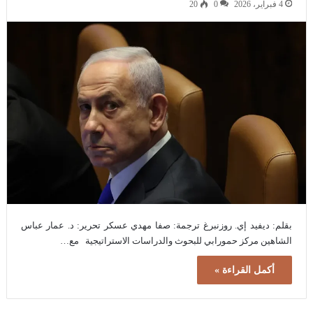
4 فبراير، 2026
0
20
بقلم: ديفيد إي. روزنبرغ ترجمة: صفا مهدي عسكر تحرير: د. عمار عباس
الشاهين مركز حمورابي للبحوث والدراسات الاستراتيجية مع…
أكمل القراءة »