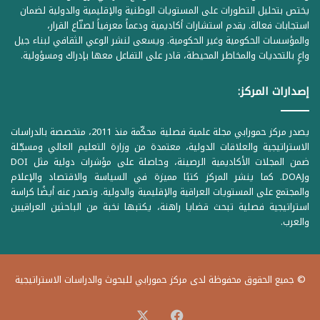
يختص بتحليل التطورات على المستويات الوطنية والإقليمية والدولية لضمان
استجابات فعالة. يقدم استشارات أكاديمية ودعماً معرفياً لصنّاع القرار،
والمؤسسات الحكومية وغير الحكومية. ويسعى لنشر الوعي الثقافي لبناء جيل
واعٍ بالتحديات والمخاطر المحيطة، قادر على التفاعل معها بإدراك ومسؤولية.
إصدارات المركز:
يصدر مركز حمورابي مجلة علمية فصلية محكّمة منذ 2011، متخصصة بالدراسات
الاستراتيجية والعلاقات الدولية، معتمدة من وزارة التعليم العالي ومسجّلة
ضمن المجلات الأكاديمية الرصينة، وحاصلة على مؤشرات دولية مثل DOI
وDOAJ. كما ينشر المركز كتبًا مميزة في السياسة والاقتصاد والإعلام
والمجتمع على المستويات العراقية والإقليمية والدولية. وتصدر عنه أيضًا كراسة
استراتيجية فصلية تبحث قضايا راهنة، يكتبها نخبة من الباحثين العراقيين
والعرب.
© جميع الحقوق محفوظة لدى مركز حمورابي للبحوث والدراسات الاستراتيجية
‫X
فيسبوك