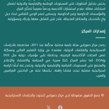
يختص بتحليل التطورات على المستويات الوطنية والإقليمية والدولية لضمان
استجابات فعالة. يقدم استشارات أكاديمية ودعماً معرفياً لصنّاع القرار،
والمؤسسات الحكومية وغير الحكومية. ويسعى لنشر الوعي الثقافي لبناء جيل
واعٍ بالتحديات والمخاطر المحيطة، قادر على التفاعل معها بإدراك ومسؤولية.
إصدارات المركز:
يصدر مركز حمورابي مجلة علمية فصلية محكّمة منذ 2011، متخصصة بالدراسات
الاستراتيجية والعلاقات الدولية، معتمدة من وزارة التعليم العالي ومسجّلة
ضمن المجلات الأكاديمية الرصينة، وحاصلة على مؤشرات دولية مثل DOI
وDOAJ. كما ينشر المركز كتبًا مميزة في السياسة والاقتصاد والإعلام
والمجتمع على المستويات العراقية والإقليمية والدولية. وتصدر عنه أيضًا كراسة
استراتيجية فصلية تبحث قضايا راهنة، يكتبها نخبة من الباحثين العراقيين
والعرب.
© جميع الحقوق محفوظة لدى مركز حمورابي للبحوث والدراسات الاستراتيجية
‫X
فيسبوك