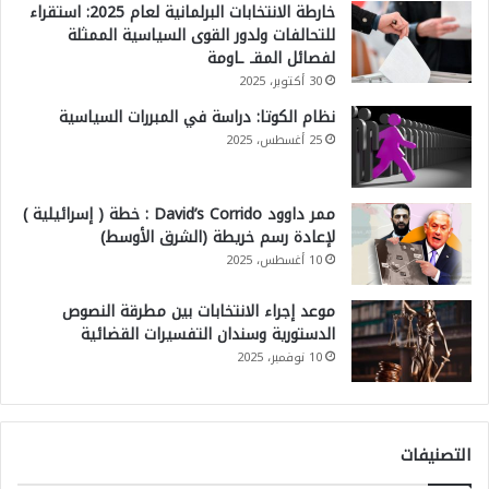
خارطة الانتخابات البرلمانية لعام 2025: استقراء
للتحالفات ولدور القوى السياسية الممثلة
لفصائل المقـ ـاومة
30 أكتوبر، 2025
نظام الكوتا: دراسة في المبررات السياسية
25 أغسطس، 2025
ممر داوود David’s Corrido : خطة ( إسرائيلية )
لإعادة رسم خريطة (الشرق الأوسط)
10 أغسطس، 2025
موعد إجراء الانتخابات بين مطرقة النصوص
الدستورية وسندان التفسيرات القضائية
10 نوفمبر، 2025
التصنيفات