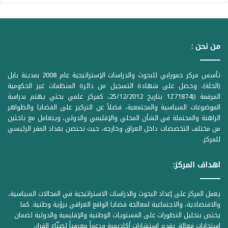
من نحن :
تأسس مركز حمورابي للبحوث والدراسات الإستراتيجية عام 2008 بمدينة بابل
(الحلة)، وحصل على شهادة التسجيل من دائرة المنظمات غير الحكومية
المرقمة ((1Z71874 بتاريخ 25/12/2012، كمركز علمي بحثي يهتم بدراسة
الموضوعات السياسية والمجتمعية، فضلاً عن التركيز على القضايا والظواهر
الراهنة والمحتملة في الشأن المحلي والإقليمي والدولي، ويتعامل مع باحثين
من مختلف التخصصات داخل العراق وخارجه، حيث تحتضن بغداد المقر الرئيسي
للمركز.
اهداف المركز:
يعمل المركز على إعداد البحوث والدراسات الاستراتيجية في المجالات السياسية،
والاقتصادية، والاجتماعية لمعالجة قضايا الواقع العراقي برؤية وطنية. كما
يختص بتحليل التطورات على المستويات الوطنية والإقليمية والدولية لضمان
استجابات فعالة. يقدم استشارات أكاديمية ودعماً معرفياً لصنّاع القرار،