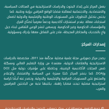
يعمل المركز على إعداد البحوث والدراسات الاستراتيجية في المجالات السياسية،
والاقتصادية، والاجتماعية لمعالجة قضايا الواقع العراقي برؤية وطنية. كما
يختص بتحليل التطورات على المستويات الوطنية والإقليمية والدولية لضمان
استجابات فعالة. يقدم استشارات أكاديمية ودعماً معرفياً لصنّاع القرار،
والمؤسسات الحكومية وغير الحكومية. ويسعى لنشر الوعي الثقافي لبناء جيل
واعٍ بالتحديات والمخاطر المحيطة، قادر على التفاعل معها بإدراك ومسؤولية.
إصدارات المركز:
يصدر مركز حمورابي مجلة علمية فصلية محكّمة منذ 2011، متخصصة بالدراسات
الاستراتيجية والعلاقات الدولية، معتمدة من وزارة التعليم العالي ومسجّلة
ضمن المجلات الأكاديمية الرصينة، وحاصلة على مؤشرات دولية مثل DOI
وDOAJ. كما ينشر المركز كتبًا مميزة في السياسة والاقتصاد والإعلام
والمجتمع على المستويات العراقية والإقليمية والدولية. وتصدر عنه أيضًا كراسة
استراتيجية فصلية تبحث قضايا راهنة، يكتبها نخبة من الباحثين العراقيين
والعرب.
© جميع الحقوق محفوظة لدى مركز حمورابي للبحوث والدراسات الاستراتيجية