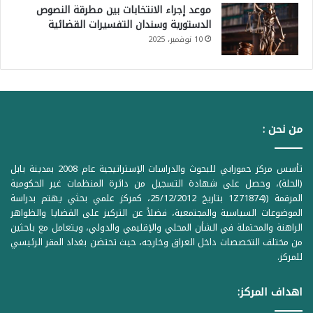
موعد إجراء الانتخابات بين مطرقة النصوص
الدستورية وسندان التفسيرات القضائية
10 نوفمبر، 2025
من نحن :
تأسس مركز حمورابي للبحوث والدراسات الإستراتيجية عام 2008 بمدينة بابل
(الحلة)، وحصل على شهادة التسجيل من دائرة المنظمات غير الحكومية
المرقمة ((1Z71874 بتاريخ 25/12/2012، كمركز علمي بحثي يهتم بدراسة
الموضوعات السياسية والمجتمعية، فضلاً عن التركيز على القضايا والظواهر
الراهنة والمحتملة في الشأن المحلي والإقليمي والدولي، ويتعامل مع باحثين
من مختلف التخصصات داخل العراق وخارجه، حيث تحتضن بغداد المقر الرئيسي
للمركز.
اهداف المركز: