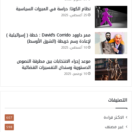
نظام الكوتا: دراسة في المبررات السياسية
25 أغسطس، 2025
ممر داوود David’s Corrido : خطة ( إسرائيلية )
لإعادة رسم خريطة (الشرق الأوسط)
10 أغسطس، 2025
موعد إجراء الانتخابات بين مطرقة النصوص
الدستورية وسندان التفسيرات القضائية
10 نوفمبر، 2025
التصنيفات
الاكثر قراءة
607
غير مصنف
598