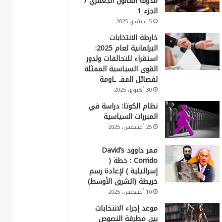
مدونة القانون الجعفري /
الجزء 1
5 سبتمبر، 2025
خارطة الانتخابات
البرلمانية لعام 2025:
استقراء للتحالفات ولدور
القوى السياسية الممثلة
لفصائل المقـ ـاومة
30 أكتوبر، 2025
نظام الكوتا: دراسة في
المبررات السياسية
25 أغسطس، 2025
ممر داوود David’s
Corrido : خطة (
إسرائيلية ) لإعادة رسم
خريطة (الشرق الأوسط)
10 أغسطس، 2025
موعد إجراء الانتخابات
بين مطرقة النصوص