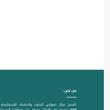
من نحن :
تأسس مركز حمورابي للبحوث والدراسات الإستراتيجية 
2008 بمدينة بابل (الحلة)، وحصل على شهادة التسجي