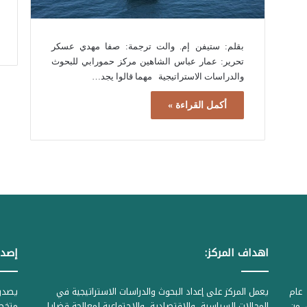
بقلم: ستيفن إم. والت ترجمة: صفا مهدي عسكر
تحرير: عمار عباس الشاهين مركز حمورابي للبحوث
والدراسات الاستراتيجية مهما قالوا يجد…
أكمل القراءة »
اهداف المركز:
إصدا
عام
يعمل المركز على إعداد البحوث والدراسات الاستراتيجية في
ل من
المجالات السياسية، والاقتصادية، والاجتماعية لمعالجة قضايا
متخصص