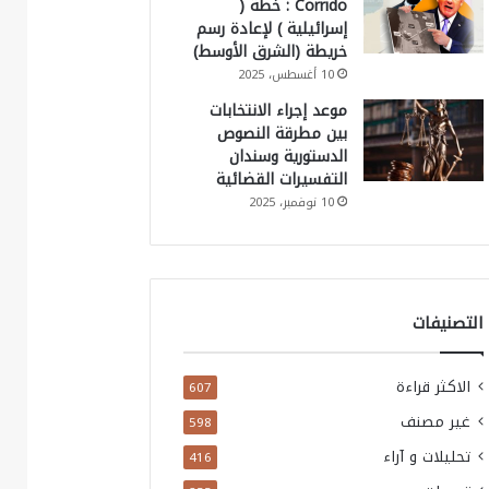
Corrido : خطة (
إسرائيلية ) لإعادة رسم
خريطة (الشرق الأوسط)
10 أغسطس، 2025
موعد إجراء الانتخابات
بين مطرقة النصوص
الدستورية وسندان
التفسيرات القضائية
10 نوفمبر، 2025
التصنيفات
الاكثر قراءة
607
غير مصنف
598
تحليلات و آراء
416