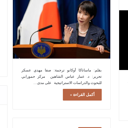
بقلم: ماساتاكا أوكانو ترجمة: صفا مهدي عسكر
تحرير: د. عمار عباس الشاهين مركز حمورابي
للبحوث والدراسات الاستراتيجية على مدى…
أكمل القراءة »