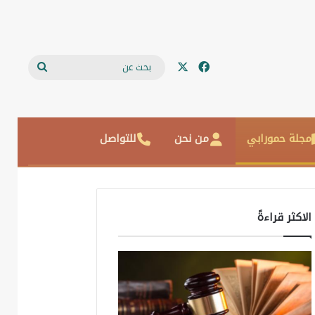
‫X
فيسبوك
بحث
عن
مجلة حمورابي
من نحن
للتواصل
الاكثر قراءةً