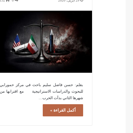
29 أبريل، 2026
0
132
بقلم: حسن فاضل سليم باحث في مركز حمورابي
للبحوث والدراسات الاستراتيجية مع اقترابها من
شهرها الثاني بدأت الحرب…
أكمل القراءة »