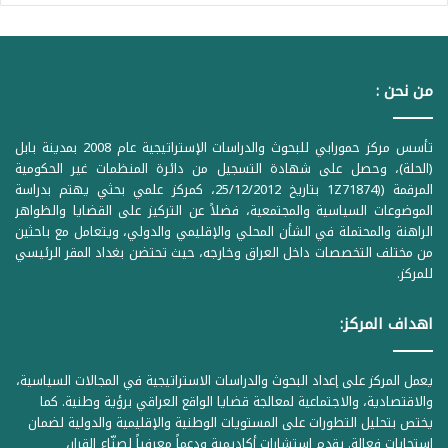
من نحن :
تأسس مركز حمورابي للبحوث والدراسات الإستراتيجية عام 2008 بمدينة بابل
(الحلة)، وحصل على شهادة التسجيل من دائرة المنظمات غير الحكومية
المرقمة ((1Z71874 بتاريخ 25/12/2012، كمركز علمي بحثي يهتم بدراسة
الموضوعات السياسية والمجتمعية، فضلاً عن التركيز على القضايا والظواهر
الراهنة والمحتملة في الشأن المحلي والإقليمي والدولي، ويتعامل مع باحثين
من مختلف التخصصات داخل العراق وخارجه، حيث تحتضن بغداد المقر الرئيسي
للمركز.
اهداف المركز:
يعمل المركز على إعداد البحوث والدراسات الاستراتيجية في المجالات السياسية،
والاقتصادية، والاجتماعية لمعالجة قضايا الواقع العراقي برؤية وطنية. كما
يختص بتحليل التطورات على المستويات الوطنية والإقليمية والدولية لضمان
استجابات فعالة. يقدم استشارات أكاديمية ودعماً معرفياً لصنّاع القرار،